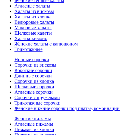
Женские теплые халаты
Атласные халаты
Халаты из вискозы
Халаты из хлопка
Велюровые халаты
Махровые халаты
Шелковые халаты
Халаты-кимоно
Женские халаты с капюшоном
Трикотажные
Ночные сорочки
Сорочки из вискозы
Короткие сорочки
Длинные сорочки
Сорочки из хлопка
Шелковые сорочки
Атласные сорочки
Сорочки с кружевами
Трикотажные сорочки
Женские нижние сорочки под платье, комбинации
Женские пижамы
Атласные пижамы
Пижамы из хлопка
Пижамы из вискозы