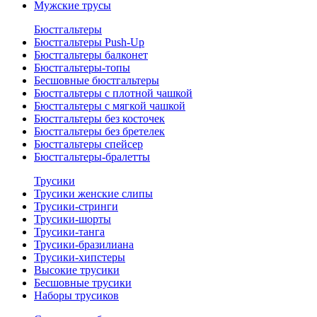
Мужские трусы
Бюстгальтеры
Бюстгальтеры Push-Up
Бюстгальтеры балконет
Бюстгальтеры-топы
Бесшовные бюстгальтеры
Бюстгальтеры с плотной чашкой
Бюстгальтеры с мягкой чашкой
Бюстгальтеры без косточек
Бюстгальтеры без бретелек
Бюстгальтеры спейсер
Бюстгальтеры-бралетты
Трусики
Трусики женские слипы
Трусики-стринги
Трусики-шорты
Трусики-танга
Трусики-бразилиана
Трусики-хипстеры
Высокие трусики
Бесшовные трусики
Наборы трусиков