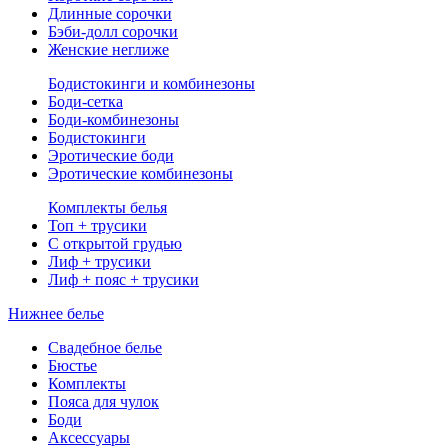
Длинные сорочки
Бэби-долл сорочки
Женские неглиже
Бодистокинги и комбинезоны
Боди-сетка
Боди-комбинезоны
Бодистокинги
Эротические боди
Эротические комбинезоны
Комплекты белья
Топ + трусики
С открытой грудью
Лиф + трусики
Лиф + пояс + трусики
Нижнее белье
Свадебное белье
Бюстье
Комплекты
Пояса для чулок
Боди
Аксессуары