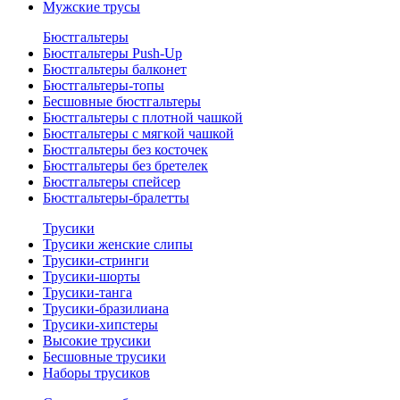
Мужские трусы
Бюстгальтеры
Бюстгальтеры Push-Up
Бюстгальтеры балконет
Бюстгальтеры-топы
Бесшовные бюстгальтеры
Бюстгальтеры с плотной чашкой
Бюстгальтеры с мягкой чашкой
Бюстгальтеры без косточек
Бюстгальтеры без бретелек
Бюстгальтеры спейсер
Бюстгальтеры-бралетты
Трусики
Трусики женские слипы
Трусики-стринги
Трусики-шорты
Трусики-танга
Трусики-бразилиана
Трусики-хипстеры
Высокие трусики
Бесшовные трусики
Наборы трусиков