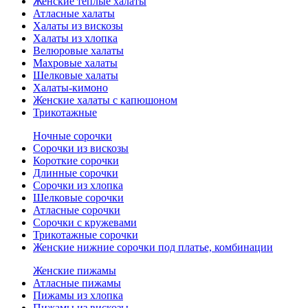
Женские теплые халаты
Атласные халаты
Халаты из вискозы
Халаты из хлопка
Велюровые халаты
Махровые халаты
Шелковые халаты
Халаты-кимоно
Женские халаты с капюшоном
Трикотажные
Ночные сорочки
Сорочки из вискозы
Короткие сорочки
Длинные сорочки
Сорочки из хлопка
Шелковые сорочки
Атласные сорочки
Сорочки с кружевами
Трикотажные сорочки
Женские нижние сорочки под платье, комбинации
Женские пижамы
Атласные пижамы
Пижамы из хлопка
Пижамы из вискозы