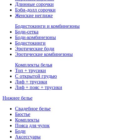
Длинные сорочки
Бэби-долл сорочки
Женские неглиже
Бодистокинги и комбинезоны
Боди-сетка
Боди-комбинезоны
Бодистокинги
Эротические боди
Эротические комбинезоны
Комплекты белья
Топ + трусики
С открытой грудью
Лиф + трусики
Лиф + пояс + трусики
Нижнее белье
Свадебное белье
Бюстье
Комплекты
Пояса для чулок
Боди
Аксессуары