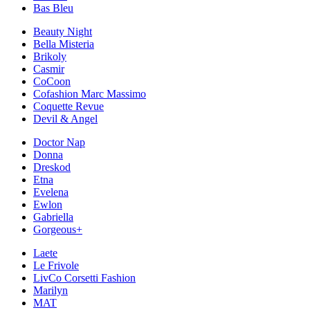
Bas Bleu
Beauty Night
Bella Misteria
Brikoly
Casmir
CoCoon
Cofashion Marc Massimo
Coquette Revue
Devil & Angel
Doctor Nap
Donna
Dreskod
Etna
Evelena
Ewlon
Gabriella
Gorgeous+
Laete
Le Frivole
LivCo Corsetti Fashion
Marilyn
MAT