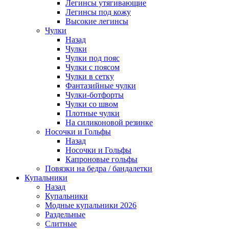
Легинсы утягивающие
Легинсы под кожу
Высокие легинсы
Чулки
Назад
Чулки
Чулки под пояс
Чулки с поясом
Чулки в сетку
Фантазийные чулки
Чулки-ботфорты
Чулки со швом
Плотные чулки
На силиконовой резинке
Носочки и Гольфы
Назад
Носочки и Гольфы
Капроновые гольфы
Повязки на бедра / бандалетки
Купальники
Назад
Купальники
Модные купальники 2026
Раздельные
Слитные