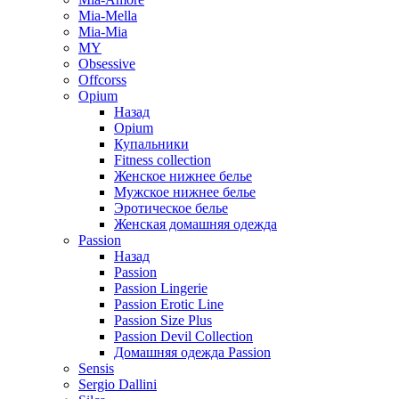
Mia-Mella
Mia-Mia
MY
Obsessive
Offcorss
Opium
Назад
Opium
Купальники
Fitness collection
Женское нижнее белье
Мужское нижнее белье
Эротическое белье
Женская домашняя одежда
Passion
Назад
Passion
Passion Lingerie
Passion Erotic Line
Passion Size Plus
Passion Devil Collection
Домашняя одежда Passion
Sensis
Sergio Dallini