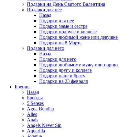
Подарки на День Святого Валентина
Подарки для нее
Назад
Подарки для нее
Подарки маме и сестре
Подарки подруге и коллеге
Подарки любимой жене или девушке
Подарки на 8 Марта
Подарки для него
Назад
Подарки для него
Подарки любимому мужу или парню
Подарки другу и коллеге
Подарки папе и брату
Подарки на 23 февраля
Бренды
Назад
Бренды
5 Senses
Agua Bendita
Alles
Anais
Angels Never Sin
Aquarilla
Avanua