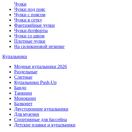
Чулки
Чулки под пояс
Чулки с поясом
Чулки в сетку
Фантазийные чулки
Чулки-ботфорты
Чулки со швом
Плотные чулки
На силиконовой резинке
Купальники
Модные купальники 2026
Раздельные
Слитные
Купальники Push-Up
Бандо
Танкини
Монокини
Балконет
Двусторонние купальники
Для мужчин
Спортивные для бассейна
Детские плавки и купальники