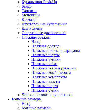
Купальники Push-Up
Бандо
Танкини
Монокини
Балконет
Двусторонние купальники
Для мужчин
Спортивные для бассейна
Пляжная одежда
Назад
Пляжная одежда
Пляжные платья и сарафаны
Пляжные шорты
Пляжные туники
Пляжные юбки
Пляжные топы и рубашки
Пляжные комбинезоны
Пляжные комплекты
Пляжные халаты
Пляжные парео
Пляжные сумки
Детские плавки и купальники
Большие размеры
Назад
Большие размеры