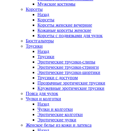
Мужские костюмы
Корсеты
Назад
Корсеты
Корсеты женские вечерние
Кожаные корсеты женские
Корсеты с подвязками для чулок
Бюстгальтеры
Трусики
Назад
Трусики
Эротические трусики-слипы
Эротические трусики-стринги
Эротические трусики-шортики
Трусики с доступом
Прозрачные эротические трусики
Кружевные эротические трусики
Пояса для чулок
Чулки и колготки
Назад
Чулки и колготки
Эротические колготки
Эротические чулки
Женское белье из кожи и латекса
Назад