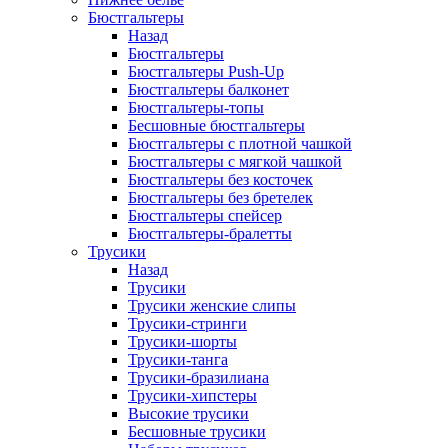
Бюстгальтеры
Назад
Бюстгальтеры
Бюстгальтеры Push-Up
Бюстгальтеры балконет
Бюстгальтеры-топы
Бесшовные бюстгальтеры
Бюстгальтеры с плотной чашкой
Бюстгальтеры с мягкой чашкой
Бюстгальтеры без косточек
Бюстгальтеры без бретелек
Бюстгальтеры спейсер
Бюстгальтеры-бралетты
Трусики
Назад
Трусики
Трусики женские слипы
Трусики-стринги
Трусики-шорты
Трусики-танга
Трусики-бразилиана
Трусики-хипстеры
Высокие трусики
Бесшовные трусики