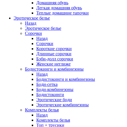
Домашняя обувь
Легкая домашняя обувь
Теплые домашние тапочки
Эротическое белье
Назад
Эротическое белье
Сорочки
Назад
Сорочки
Короткие сорочки
Длинные сорочки
Бэби-долл сорочки
Женские неглиже
Бодистокинги и комбинезоны
Назад
Бодистокинги и комбинезоны
Боди-сетка
Боди-комбинезоны
Бодистокинги
Эротические боди
Эротические комбинезоны
Комплекты белья
Назад
Комплекты белья
Топ + трусики