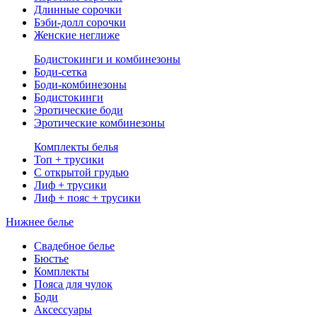
Длинные сорочки
Бэби-долл сорочки
Женские неглиже
Бодистокинги и комбинезоны
Боди-сетка
Боди-комбинезоны
Бодистокинги
Эротические боди
Эротические комбинезоны
Комплекты белья
Топ + трусики
С открытой грудью
Лиф + трусики
Лиф + пояс + трусики
Нижнее белье
Свадебное белье
Бюстье
Комплекты
Пояса для чулок
Боди
Аксессуары