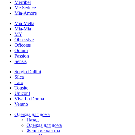
Merribel
Me Seduce
Mia-Amore
Mia-Mella
Mia-Mia
MY
Obsessive
Offcorss
Opium
Passion
Sensis
Sergio Dallini
Silca
Taro
Tousite
Uniconf
Viva La Donna
Verano
Одежда для дома
Назад
Одежда для дома
Женские халаты