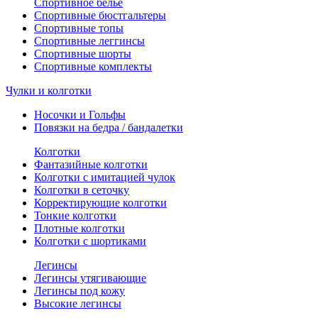
Спортивное белье
Спортивные бюстгальтеры
Спортивные топы
Спортивные леггинсы
Спортивные шорты
Спортивные комплекты
Чулки и колготки
Носочки и Гольфы
Повязки на бедра / бандалетки
Колготки
Фантазийные колготки
Колготки с имитацией чулок
Колготки в сеточку
Корректирующие колготки
Тонкие колготки
Плотные колготки
Колготки с шортиками
Легинсы
Легинсы утягивающие
Легинсы под кожу
Высокие легинсы