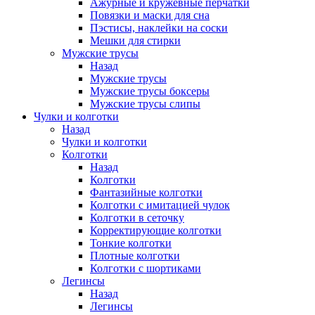
Ажурные и кружевные перчатки
Повязки и маски для сна
Пэстисы, наклейки на соски
Мешки для стирки
Мужские трусы
Назад
Мужские трусы
Мужские трусы боксеры
Мужские трусы слипы
Чулки и колготки
Назад
Чулки и колготки
Колготки
Назад
Колготки
Фантазийные колготки
Колготки с имитацией чулок
Колготки в сеточку
Корректирующие колготки
Тонкие колготки
Плотные колготки
Колготки с шортиками
Легинсы
Назад
Легинсы