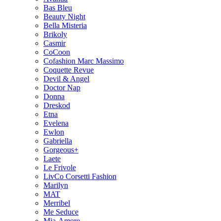
Bas Bleu
Beauty Night
Bella Misteria
Brikoly
Casmir
CoCoon
Cofashion Marc Massimo
Coquette Revue
Devil & Angel
Doctor Nap
Donna
Dreskod
Etna
Evelena
Ewlon
Gabriella
Gorgeous+
Laete
Le Frivole
LivCo Corsetti Fashion
Marilyn
MAT
Merribel
Me Seduce
Mia-Amore