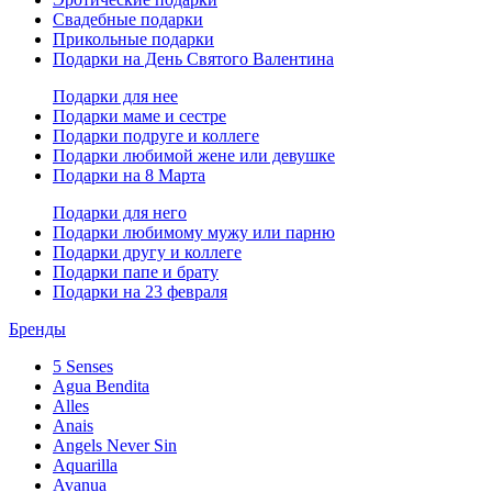
Свадебные подарки
Прикольные подарки
Подарки на День Святого Валентина
Подарки для нее
Подарки маме и сестре
Подарки подруге и коллеге
Подарки любимой жене или девушке
Подарки на 8 Марта
Подарки для него
Подарки любимому мужу или парню
Подарки другу и коллеге
Подарки папе и брату
Подарки на 23 февраля
Бренды
5 Senses
Agua Bendita
Alles
Anais
Angels Never Sin
Aquarilla
Avanua