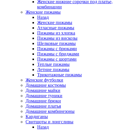
Женские нижние сорочки под платье,
комбинации
Женские пижамы
Назад
Женские пижамы
Атласные пижамы
Пижамы из хлопка
Пижамы из вискозы
Шелковые пижамы
Пижамы с брюками
Пижамы с бриджами
Пижамы с шортами
Теплые пижамы
Летние пижамы
Трикотажные пижамы
Женские футболки
Домашние костюмы
Домашние майки
Домашние туники
Домашние брюки
Домашние платья
Домашние комбинезоны
Кардиганы
Свитшоты и лонгсливы
Назад