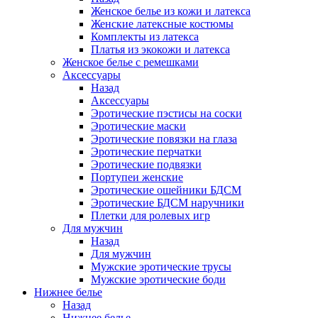
Женское белье из кожи и латекса
Женские латексные костюмы
Комплекты из латекса
Платья из экокожи и латекса
Женское белье с ремешками
Аксессуары
Назад
Аксессуары
Эротические пэстисы на соски
Эротические маски
Эротические повязки на глаза
Эротические перчатки
Эротические подвязки
Портупеи женские
Эротические ошейники БДСМ
Эротические БДСМ наручники
Плетки для ролевых игр
Для мужчин
Назад
Для мужчин
Мужские эротические трусы
Мужские эротические боди
Нижнее белье
Назад
Нижнее белье