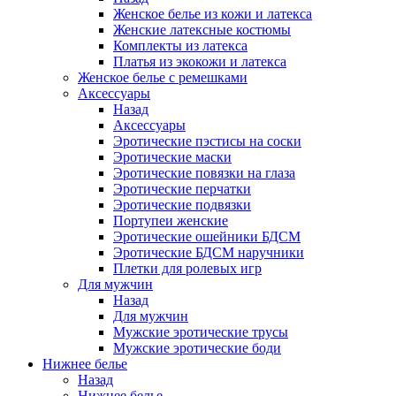
Женское белье из кожи и латекса
Женские латексные костюмы
Комплекты из латекса
Платья из экокожи и латекса
Женское белье с ремешками
Аксессуары
Назад
Аксессуары
Эротические пэстисы на соски
Эротические маски
Эротические повязки на глаза
Эротические перчатки
Эротические подвязки
Портупеи женские
Эротические ошейники БДСМ
Эротические БДСМ наручники
Плетки для ролевых игр
Для мужчин
Назад
Для мужчин
Мужские эротические трусы
Мужские эротические боди
Нижнее белье
Назад
Нижнее белье