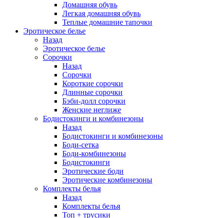
Домашняя обувь
Легкая домашняя обувь
Теплые домашние тапочки
Эротическое белье
Назад
Эротическое белье
Сорочки
Назад
Сорочки
Короткие сорочки
Длинные сорочки
Бэби-долл сорочки
Женские неглиже
Бодистокинги и комбинезоны
Назад
Бодистокинги и комбинезоны
Боди-сетка
Боди-комбинезоны
Бодистокинги
Эротические боди
Эротические комбинезоны
Комплекты белья
Назад
Комплекты белья
Топ + трусики