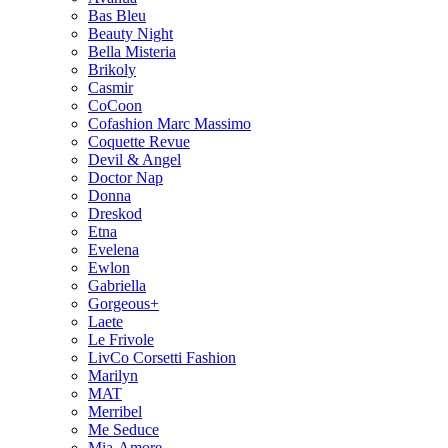
Bas Bleu
Beauty Night
Bella Misteria
Brikoly
Casmir
CoCoon
Cofashion Marc Massimo
Coquette Revue
Devil & Angel
Doctor Nap
Donna
Dreskod
Etna
Evelena
Ewlon
Gabriella
Gorgeous+
Laete
Le Frivole
LivCo Corsetti Fashion
Marilyn
MAT
Merribel
Me Seduce
Mia-Amore