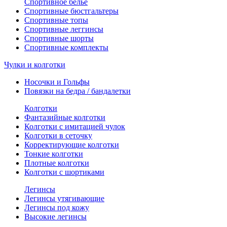
Спортивное белье
Спортивные бюстгальтеры
Спортивные топы
Спортивные леггинсы
Спортивные шорты
Спортивные комплекты
Чулки и колготки
Носочки и Гольфы
Повязки на бедра / бандалетки
Колготки
Фантазийные колготки
Колготки с имитацией чулок
Колготки в сеточку
Корректирующие колготки
Тонкие колготки
Плотные колготки
Колготки с шортиками
Легинсы
Легинсы утягивающие
Легинсы под кожу
Высокие легинсы