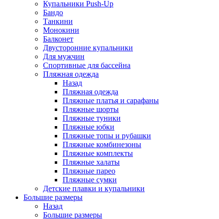
Купальники Push-Up
Бандо
Танкини
Монокини
Балконет
Двусторонние купальники
Для мужчин
Спортивные для бассейна
Пляжная одежда
Назад
Пляжная одежда
Пляжные платья и сарафаны
Пляжные шорты
Пляжные туники
Пляжные юбки
Пляжные топы и рубашки
Пляжные комбинезоны
Пляжные комплекты
Пляжные халаты
Пляжные парео
Пляжные сумки
Детские плавки и купальники
Большие размеры
Назад
Большие размеры