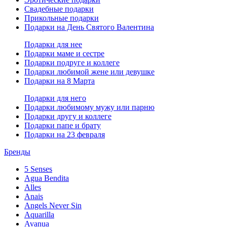
Свадебные подарки
Прикольные подарки
Подарки на День Святого Валентина
Подарки для нее
Подарки маме и сестре
Подарки подруге и коллеге
Подарки любимой жене или девушке
Подарки на 8 Марта
Подарки для него
Подарки любимому мужу или парню
Подарки другу и коллеге
Подарки папе и брату
Подарки на 23 февраля
Бренды
5 Senses
Agua Bendita
Alles
Anais
Angels Never Sin
Aquarilla
Avanua