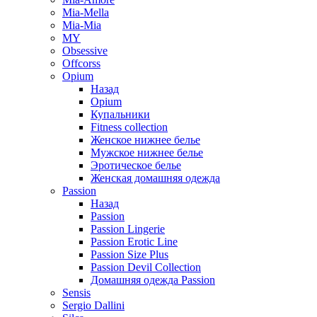
Mia-Mella
Mia-Mia
MY
Obsessive
Offcorss
Opium
Назад
Opium
Купальники
Fitness collection
Женское нижнее белье
Мужское нижнее белье
Эротическое белье
Женская домашняя одежда
Passion
Назад
Passion
Passion Lingerie
Passion Erotic Line
Passion Size Plus
Passion Devil Collection
Домашняя одежда Passion
Sensis
Sergio Dallini