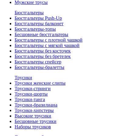
Мужские трусы
Бюстгальтеры
Бюстгальтеры Push-Up
Бюстгальтеры балконет
Бюстгальтеры-топы
Бесшовные бюстгальтеры
Бюстгальтеры с плотной чашкой
Бюстгальтеры с мягкой чашкой
Бюстгальтеры без косточек
Бюстгальтеры без бретелек
Бюстгальтеры спейсер
Бюстгальтеры-бралетты
Трусики
Трусики женские слипы
Трусики-стринги
Трусики-шорты
Трусики-танга
Трусики-бразилиана
Трусики-хипстеры
Высокие трусики
Бесшовные трусики
Наборы трусиков