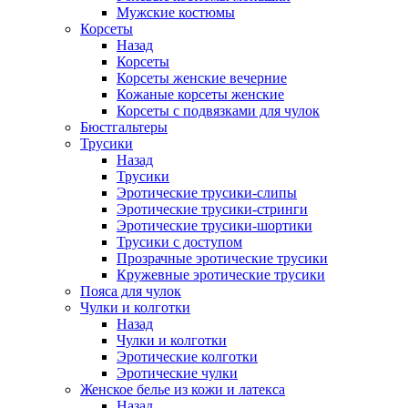
Мужские костюмы
Корсеты
Назад
Корсеты
Корсеты женские вечерние
Кожаные корсеты женские
Корсеты с подвязками для чулок
Бюстгальтеры
Трусики
Назад
Трусики
Эротические трусики-слипы
Эротические трусики-стринги
Эротические трусики-шортики
Трусики с доступом
Прозрачные эротические трусики
Кружевные эротические трусики
Пояса для чулок
Чулки и колготки
Назад
Чулки и колготки
Эротические колготки
Эротические чулки
Женское белье из кожи и латекса
Назад