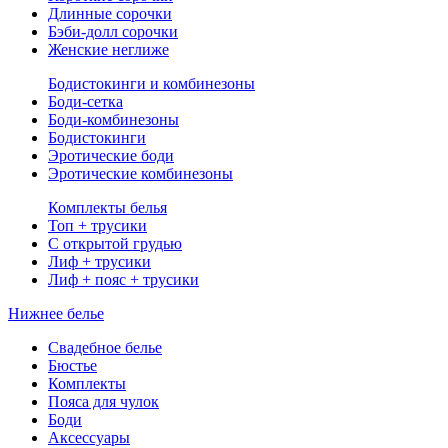
Длинные сорочки
Бэби-долл сорочки
Женские неглиже
Бодистокинги и комбинезоны
Боди-сетка
Боди-комбинезоны
Бодистокинги
Эротические боди
Эротические комбинезоны
Комплекты белья
Топ + трусики
С открытой грудью
Лиф + трусики
Лиф + пояс + трусики
Нижнее белье
Свадебное белье
Бюстье
Комплекты
Пояса для чулок
Боди
Аксессуары