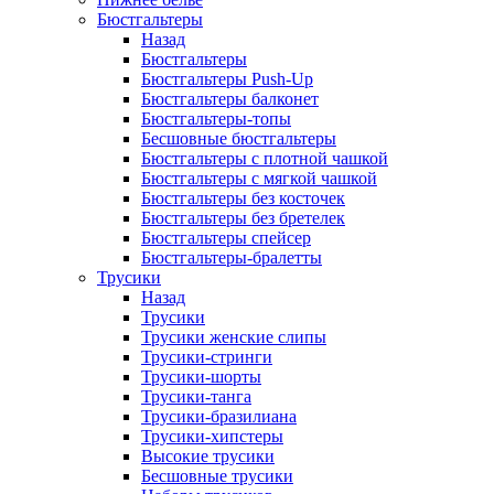
Бюстгальтеры
Назад
Бюстгальтеры
Бюстгальтеры Push-Up
Бюстгальтеры балконет
Бюстгальтеры-топы
Бесшовные бюстгальтеры
Бюстгальтеры с плотной чашкой
Бюстгальтеры с мягкой чашкой
Бюстгальтеры без косточек
Бюстгальтеры без бретелек
Бюстгальтеры спейсер
Бюстгальтеры-бралетты
Трусики
Назад
Трусики
Трусики женские слипы
Трусики-стринги
Трусики-шорты
Трусики-танга
Трусики-бразилиана
Трусики-хипстеры
Высокие трусики
Бесшовные трусики