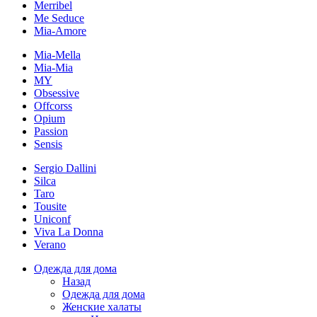
Merribel
Me Seduce
Mia-Amore
Mia-Mella
Mia-Mia
MY
Obsessive
Offcorss
Opium
Passion
Sensis
Sergio Dallini
Silca
Taro
Tousite
Uniconf
Viva La Donna
Verano
Одежда для дома
Назад
Одежда для дома
Женские халаты