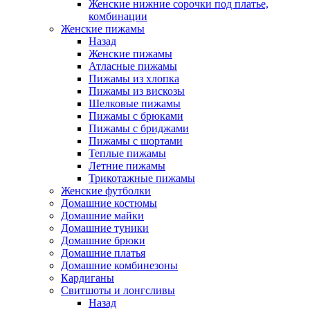
Женские нижние сорочки под платье,
комбинации
Женские пижамы
Назад
Женские пижамы
Атласные пижамы
Пижамы из хлопка
Пижамы из вискозы
Шелковые пижамы
Пижамы с брюками
Пижамы с бриджами
Пижамы с шортами
Теплые пижамы
Летние пижамы
Трикотажные пижамы
Женские футболки
Домашние костюмы
Домашние майки
Домашние туники
Домашние брюки
Домашние платья
Домашние комбинезоны
Кардиганы
Свитшоты и лонгсливы
Назад