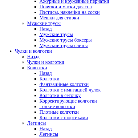
Ажурные и кружевные перчатки
Повязки и маски для сна
Пэстисы, наклейки на соски
Мешки для стирки
Мужские трусы
Назад
Мужские трусы
Мужские трусы боксеры
Мужские трусы слипы
Чулки и колготки
Назад
Чулки и колготки
Колготки
Назад
Колготки
Фантазийные колготки
Колготки с имитацией чулок
Колготки в сеточку
Корректирующие колготки
Тонкие колготки
Плотные колготки
Колготки с шортиками
Легинсы
Назад
Легинсы