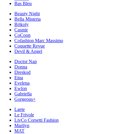
Bas Bleu
Beauty Night
Bella Misteria
Brikoly
Casmir
CoCoon
Cofashion Marc Massimo
Coquette Revue
Devil & Angel
Doctor Nap
Donna
Dreskod
Etna
Evelena
Ewlon
Gabriella
Gorgeous+
Laete
Le Frivole
LivCo Corsetti Fashion
Marilyn
MAT