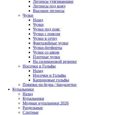
Легинсы утягивающие
Легинсы под кожу
Высокие легинсы
Чулки
Назад
Чулки
Чулки под пояс
Чулки с поясом
Чулки в сетку
Фантазийные чулки
Чулки-ботфорты
Чулки со швом
Плотные чулки
На силиконовой резинке
Носочки и Гольфы
Назад
Носочки и Гольфы
Капроновые гольфы
Повязки на бедра / бандалетки
Купальники
Назад
Купальники
Модные купальники 2026
Раздельные
Слитные