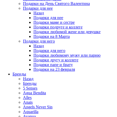
Подарки на День Святого Валентина
Подарки для нее
Назад
Подарки для нее
Подарки маме и сестре
Подарки подруге и коллеге
Подарки любимой жене или девушке
Подарки на 8 Марта
Подарки для него
Назад
Подарки для него
Подарки любимому мужу или парню
Подарки другу и коллеге
Подарки папе и брату
Подарки на 23 февраля
Бренды
Назад
Бренды
5 Senses
Agua Bendita
Alles
Anais
Angels Never Sin
Aquarilla
Avanua