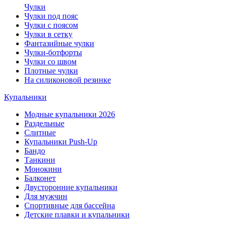
Чулки
Чулки под пояс
Чулки с поясом
Чулки в сетку
Фантазийные чулки
Чулки-ботфорты
Чулки со швом
Плотные чулки
На силиконовой резинке
Купальники
Модные купальники 2026
Раздельные
Слитные
Купальники Push-Up
Бандо
Танкини
Монокини
Балконет
Двусторонние купальники
Для мужчин
Спортивные для бассейна
Детские плавки и купальники