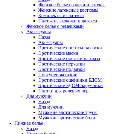
Женское белье из кожи и латекса
Женские латексные костюмы
Комплекты из латекса
Платья из экокожи и латекса
Женское белье с ремешками
Аксессуары
Назад
Аксессуары
Эротические пэстисы на соски
Эротические маски
Эротические повязки на глаза
Эротические перчатки
Эротические подвязки
Портупеи женские
Эротические ошейники БДСМ
Эротические БДСМ наручники
Плетки для ролевых игр
Для мужчин
Назад
Для мужчин
Мужские эротические трусы
Мужские эротические боди
Нижнее белье
Назад
Нижнее белье