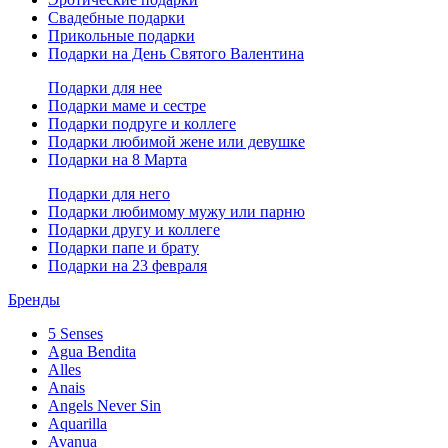
Свадебные подарки
Прикольные подарки
Подарки на День Святого Валентина
Подарки для нее
Подарки маме и сестре
Подарки подруге и коллеге
Подарки любимой жене или девушке
Подарки на 8 Марта
Подарки для него
Подарки любимому мужу или парню
Подарки другу и коллеге
Подарки папе и брату
Подарки на 23 февраля
Бренды
5 Senses
Agua Bendita
Alles
Anais
Angels Never Sin
Aquarilla
Avanua