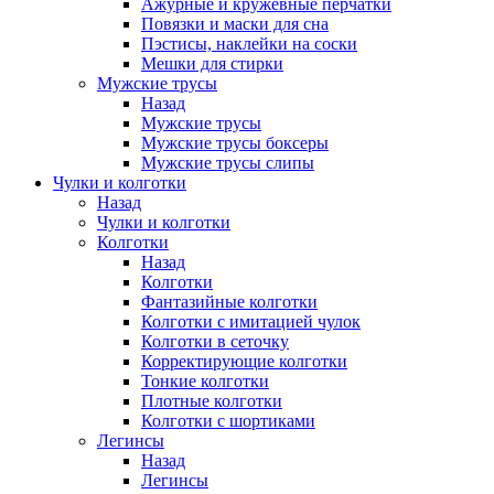
Ажурные и кружевные перчатки
Повязки и маски для сна
Пэстисы, наклейки на соски
Мешки для стирки
Мужские трусы
Назад
Мужские трусы
Мужские трусы боксеры
Мужские трусы слипы
Чулки и колготки
Назад
Чулки и колготки
Колготки
Назад
Колготки
Фантазийные колготки
Колготки с имитацией чулок
Колготки в сеточку
Корректирующие колготки
Тонкие колготки
Плотные колготки
Колготки с шортиками
Легинсы
Назад
Легинсы