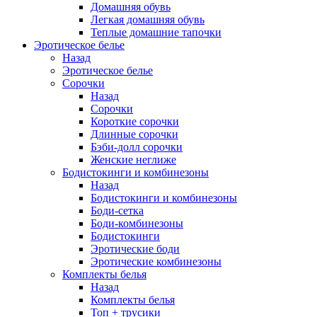
Домашняя обувь
Легкая домашняя обувь
Теплые домашние тапочки
Эротическое белье
Назад
Эротическое белье
Сорочки
Назад
Сорочки
Короткие сорочки
Длинные сорочки
Бэби-долл сорочки
Женские неглиже
Бодистокинги и комбинезоны
Назад
Бодистокинги и комбинезоны
Боди-сетка
Боди-комбинезоны
Бодистокинги
Эротические боди
Эротические комбинезоны
Комплекты белья
Назад
Комплекты белья
Топ + трусики