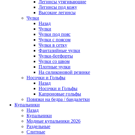
Легинсы утягивающие
Легинсы под кожу
Высокие легинсы
Чулки
Назад
Чулки
Чулки под пояс
Чулки с поясом
Чулки в сетку
Фантазийные чулки
Чулки-ботфорты
Чулки со швом
Плотные чулки
На силиконовой резинке
Носочки и Гольфы
Назад
Носочки и Гольфы
Капроновые гольфы
Повязки на бедра / бандалетки
Купальники
Назад
Купальники
Модные купальники 2026
Раздельные
Слитные