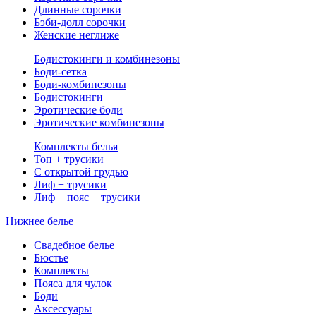
Длинные сорочки
Бэби-долл сорочки
Женские неглиже
Бодистокинги и комбинезоны
Боди-сетка
Боди-комбинезоны
Бодистокинги
Эротические боди
Эротические комбинезоны
Комплекты белья
Топ + трусики
С открытой грудью
Лиф + трусики
Лиф + пояс + трусики
Нижнее белье
Свадебное белье
Бюстье
Комплекты
Пояса для чулок
Боди
Аксессуары