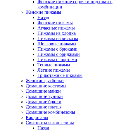
Женские нижние сорочки под платье,
комбинации
Женские пижамы
Назад
Женские пижамы
Атласные пижамы
Пижамы из хлопка
Пижамы из вискозы
Шелковые пижамы
Пижамы с брюками
Пижамы с бриджами
Пижамы с шортами
Теплые пижамы
Летние пижамы
Трикотажные пижамы
Женские футболки
Домашние костюмы
Домашние майки
Домашние туники
Домашние брюки
Домашние платья
Домашние комбинезоны
Кардиганы
Свитшоты и лонгсливы
Назад