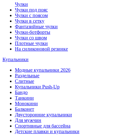
Чулки
Чулки под пояс
Чулки с поясом
Чулки в сетку
Фантазийные чулки
Чулки-ботфорты
Чулки со швом
Плотные чулки
На силиконовой резинке
Купальники
Модные купальники 2026
Раздельные
Слитные
Купальники Push-Up
Бандо
Танкини
Монокини
Балконет
Двусторонние купальники
Для мужчин
Спортивные для бассейна
Детские плавки и купальники