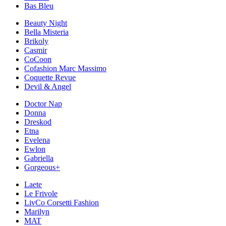
Bas Bleu
Beauty Night
Bella Misteria
Brikoly
Casmir
CoCoon
Cofashion Marc Massimo
Coquette Revue
Devil & Angel
Doctor Nap
Donna
Dreskod
Etna
Evelena
Ewlon
Gabriella
Gorgeous+
Laete
Le Frivole
LivCo Corsetti Fashion
Marilyn
MAT