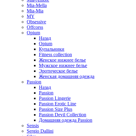
Mia-Mella
Mia-Mia
MY
Obsessive
Offcorss
Opium
Назад
Opium
Купальники
Fitness collection
Женское нижнее белье
Мужское нижнее белье
Эротическое белье
Женская домашняя одежда
Passion
Назад
Passion
Passion Lingerie
Passion Erotic Line
Passion Size Plus
Passion Devil Collection
Домашняя одежда Passion
Sensis
Sergio Dallini