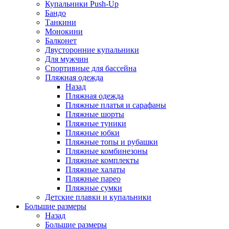
Купальники Push-Up
Бандо
Танкини
Монокини
Балконет
Двусторонние купальники
Для мужчин
Спортивные для бассейна
Пляжная одежда
Назад
Пляжная одежда
Пляжные платья и сарафаны
Пляжные шорты
Пляжные туники
Пляжные юбки
Пляжные топы и рубашки
Пляжные комбинезоны
Пляжные комплекты
Пляжные халаты
Пляжные парео
Пляжные сумки
Детские плавки и купальники
Большие размеры
Назад
Большие размеры