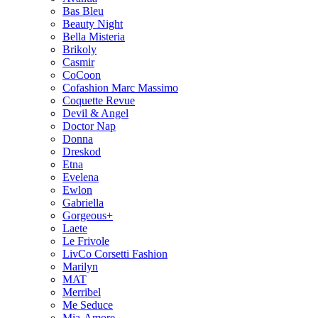
Bas Bleu
Beauty Night
Bella Misteria
Brikoly
Casmir
CoCoon
Cofashion Marc Massimo
Coquette Revue
Devil & Angel
Doctor Nap
Donna
Dreskod
Etna
Evelena
Ewlon
Gabriella
Gorgeous+
Laete
Le Frivole
LivCo Corsetti Fashion
Marilyn
MAT
Merribel
Me Seduce
Mia-Amore