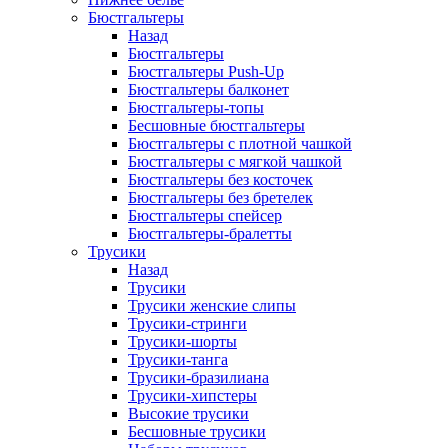
Бюстгальтеры
Назад
Бюстгальтеры
Бюстгальтеры Push-Up
Бюстгальтеры балконет
Бюстгальтеры-топы
Бесшовные бюстгальтеры
Бюстгальтеры с плотной чашкой
Бюстгальтеры с мягкой чашкой
Бюстгальтеры без косточек
Бюстгальтеры без бретелек
Бюстгальтеры спейсер
Бюстгальтеры-бралетты
Трусики
Назад
Трусики
Трусики женские слипы
Трусики-стринги
Трусики-шорты
Трусики-танга
Трусики-бразилиана
Трусики-хипстеры
Высокие трусики
Бесшовные трусики