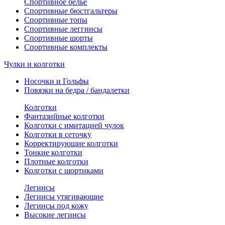
Спортивное белье
Спортивные бюстгальтеры
Спортивные топы
Спортивные леггинсы
Спортивные шорты
Спортивные комплекты
Чулки и колготки
Носочки и Гольфы
Повязки на бедра / бандалетки
Колготки
Фантазийные колготки
Колготки с имитацией чулок
Колготки в сеточку
Корректирующие колготки
Тонкие колготки
Плотные колготки
Колготки с шортиками
Легинсы
Легинсы утягивающие
Легинсы под кожу
Высокие легинсы