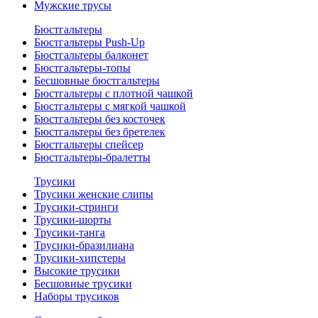
Мужские трусы
Бюстгальтеры
Бюстгальтеры Push-Up
Бюстгальтеры балконет
Бюстгальтеры-топы
Бесшовные бюстгальтеры
Бюстгальтеры с плотной чашкой
Бюстгальтеры с мягкой чашкой
Бюстгальтеры без косточек
Бюстгальтеры без бретелек
Бюстгальтеры спейсер
Бюстгальтеры-бралетты
Трусики
Трусики женские слипы
Трусики-стринги
Трусики-шорты
Трусики-танга
Трусики-бразилиана
Трусики-хипстеры
Высокие трусики
Бесшовные трусики
Наборы трусиков