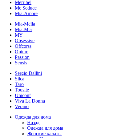
Merribel
Me Seduce
Mia-Amore
Mia-Mella
Mia-Mia
MY
Obsessive
Offcorss
Opium
Passion
Sensis
Sergio Dallini
Silca
Taro
Tousite
Uniconf
Viva La Donna
Verano
Одежда для дома
Назад
Одежда для дома
Женские халаты