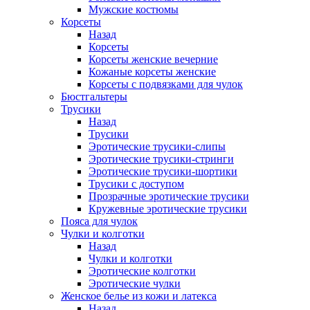
Мужские костюмы
Корсеты
Назад
Корсеты
Корсеты женские вечерние
Кожаные корсеты женские
Корсеты с подвязками для чулок
Бюстгальтеры
Трусики
Назад
Трусики
Эротические трусики-слипы
Эротические трусики-стринги
Эротические трусики-шортики
Трусики с доступом
Прозрачные эротические трусики
Кружевные эротические трусики
Пояса для чулок
Чулки и колготки
Назад
Чулки и колготки
Эротические колготки
Эротические чулки
Женское белье из кожи и латекса
Назад