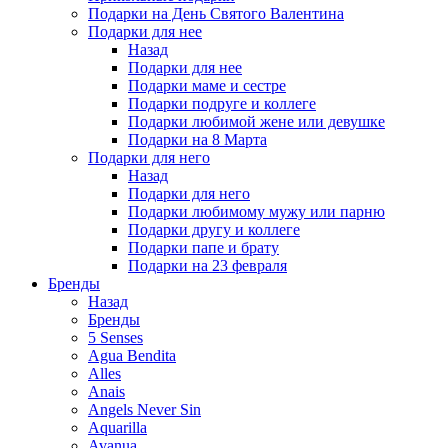
Подарки на День Святого Валентина
Подарки для нее
Назад
Подарки для нее
Подарки маме и сестре
Подарки подруге и коллеге
Подарки любимой жене или девушке
Подарки на 8 Марта
Подарки для него
Назад
Подарки для него
Подарки любимому мужу или парню
Подарки другу и коллеге
Подарки папе и брату
Подарки на 23 февраля
Бренды
Назад
Бренды
5 Senses
Agua Bendita
Alles
Anais
Angels Never Sin
Aquarilla
Avanua