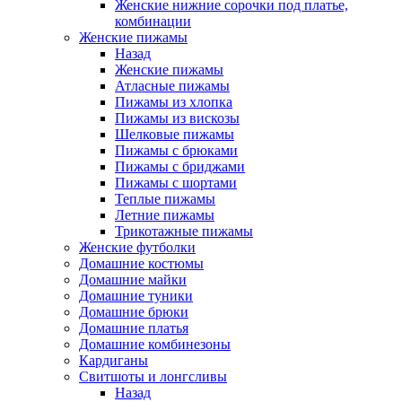
Женские нижние сорочки под платье,
комбинации
Женские пижамы
Назад
Женские пижамы
Атласные пижамы
Пижамы из хлопка
Пижамы из вискозы
Шелковые пижамы
Пижамы с брюками
Пижамы с бриджами
Пижамы с шортами
Теплые пижамы
Летние пижамы
Трикотажные пижамы
Женские футболки
Домашние костюмы
Домашние майки
Домашние туники
Домашние брюки
Домашние платья
Домашние комбинезоны
Кардиганы
Свитшоты и лонгсливы
Назад