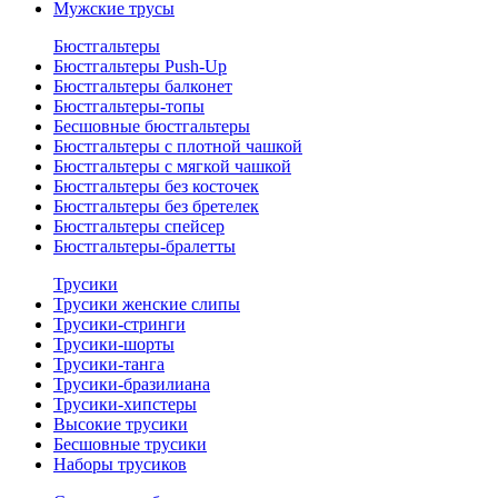
Мужские трусы
Бюстгальтеры
Бюстгальтеры Push-Up
Бюстгальтеры балконет
Бюстгальтеры-топы
Бесшовные бюстгальтеры
Бюстгальтеры с плотной чашкой
Бюстгальтеры с мягкой чашкой
Бюстгальтеры без косточек
Бюстгальтеры без бретелек
Бюстгальтеры спейсер
Бюстгальтеры-бралетты
Трусики
Трусики женские слипы
Трусики-стринги
Трусики-шорты
Трусики-танга
Трусики-бразилиана
Трусики-хипстеры
Высокие трусики
Бесшовные трусики
Наборы трусиков