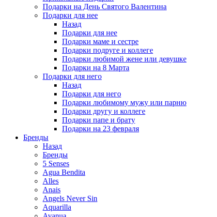
Подарки на День Святого Валентина
Подарки для нее
Назад
Подарки для нее
Подарки маме и сестре
Подарки подруге и коллеге
Подарки любимой жене или девушке
Подарки на 8 Марта
Подарки для него
Назад
Подарки для него
Подарки любимому мужу или парню
Подарки другу и коллеге
Подарки папе и брату
Подарки на 23 февраля
Бренды
Назад
Бренды
5 Senses
Agua Bendita
Alles
Anais
Angels Never Sin
Aquarilla
Avanua