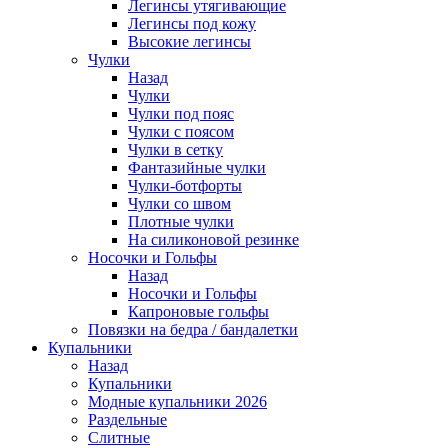
Легинсы утягивающие
Легинсы под кожу
Высокие легинсы
Чулки
Назад
Чулки
Чулки под пояс
Чулки с поясом
Чулки в сетку
Фантазийные чулки
Чулки-ботфорты
Чулки со швом
Плотные чулки
На силиконовой резинке
Носочки и Гольфы
Назад
Носочки и Гольфы
Капроновые гольфы
Повязки на бедра / бандалетки
Купальники
Назад
Купальники
Модные купальники 2026
Раздельные
Слитные