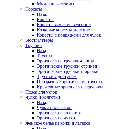
Мужские костюмы
Корсеты
Назад
Корсеты
Корсеты женские вечерние
Кожаные корсеты женские
Корсеты с подвязками для чулок
Бюстгальтеры
Трусики
Назад
Трусики
Эротические трусики-слипы
Эротические трусики-стринги
Эротические трусики-шортики
Трусики с доступом
Прозрачные эротические трусики
Кружевные эротические трусики
Пояса для чулок
Чулки и колготки
Назад
Чулки и колготки
Эротические колготки
Эротические чулки
Женское белье из кожи и латекса
Назад