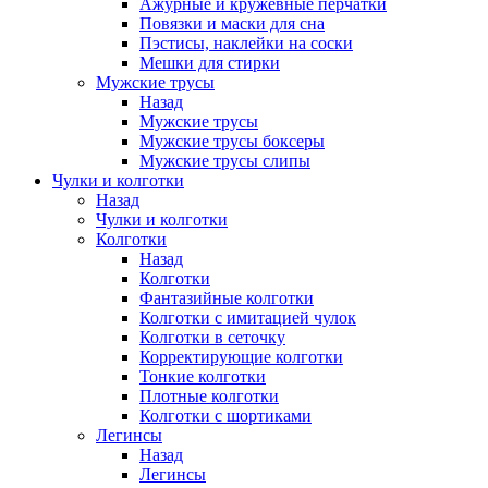
Ажурные и кружевные перчатки
Повязки и маски для сна
Пэстисы, наклейки на соски
Мешки для стирки
Мужские трусы
Назад
Мужские трусы
Мужские трусы боксеры
Мужские трусы слипы
Чулки и колготки
Назад
Чулки и колготки
Колготки
Назад
Колготки
Фантазийные колготки
Колготки с имитацией чулок
Колготки в сеточку
Корректирующие колготки
Тонкие колготки
Плотные колготки
Колготки с шортиками
Легинсы
Назад
Легинсы