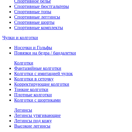
Спортивное белье
Спортивные бюстгальтеры
Спортивные топы
Спортивные леггинсы
Спортивные шорты
Спортивные комплекты
Чулки и колготки
Носочки и Гольфы
Повязки на бедра / бандалетки
Колготки
Фантазийные колготки
Колготки с имитацией чулок
Колготки в сеточку
Корректирующие колготки
Тонкие колготки
Плотные колготки
Колготки с шортиками
Легинсы
Легинсы утягивающие
Легинсы под кожу
Высокие легинсы