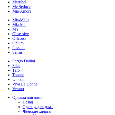
Merribel
Me Seduce
Mia-Amore
Mia-Mella
Mia-Mia
MY
Obsessive
Offcorss
Opium
Passion
Sensis
Sergio Dallini
Silca
Taro
Tousite
Uniconf
Viva La Donna
Verano
Одежда для дома
Назад
Одежда для дома
Женские халаты