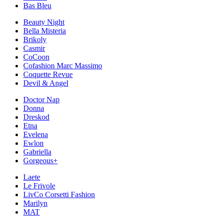
Bas Bleu
Beauty Night
Bella Misteria
Brikoly
Casmir
CoCoon
Cofashion Marc Massimo
Coquette Revue
Devil & Angel
Doctor Nap
Donna
Dreskod
Etna
Evelena
Ewlon
Gabriella
Gorgeous+
Laete
Le Frivole
LivCo Corsetti Fashion
Marilyn
MAT