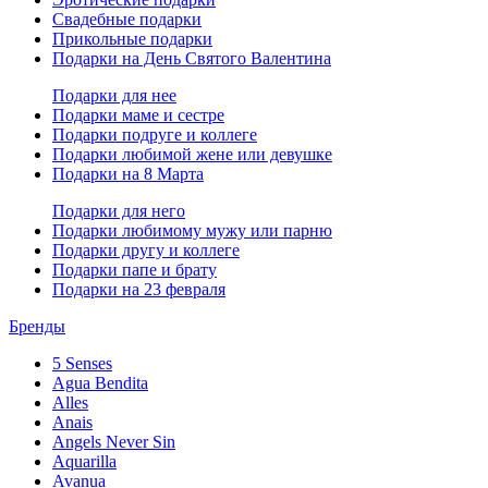
Свадебные подарки
Прикольные подарки
Подарки на День Святого Валентина
Подарки для нее
Подарки маме и сестре
Подарки подруге и коллеге
Подарки любимой жене или девушке
Подарки на 8 Марта
Подарки для него
Подарки любимому мужу или парню
Подарки другу и коллеге
Подарки папе и брату
Подарки на 23 февраля
Бренды
5 Senses
Agua Bendita
Alles
Anais
Angels Never Sin
Aquarilla
Avanua