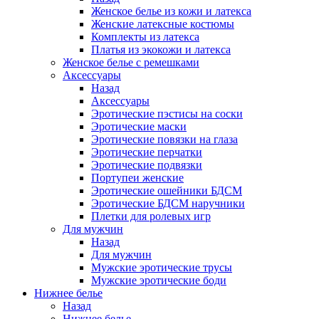
Женское белье из кожи и латекса
Женские латексные костюмы
Комплекты из латекса
Платья из экокожи и латекса
Женское белье с ремешками
Аксессуары
Назад
Аксессуары
Эротические пэстисы на соски
Эротические маски
Эротические повязки на глаза
Эротические перчатки
Эротические подвязки
Портупеи женские
Эротические ошейники БДСМ
Эротические БДСМ наручники
Плетки для ролевых игр
Для мужчин
Назад
Для мужчин
Мужские эротические трусы
Мужские эротические боди
Нижнее белье
Назад
Нижнее белье