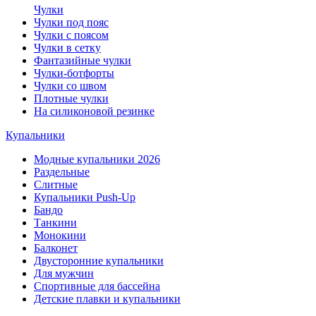
Чулки
Чулки под пояс
Чулки с поясом
Чулки в сетку
Фантазийные чулки
Чулки-ботфорты
Чулки со швом
Плотные чулки
На силиконовой резинке
Купальники
Модные купальники 2026
Раздельные
Слитные
Купальники Push-Up
Бандо
Танкини
Монокини
Балконет
Двусторонние купальники
Для мужчин
Спортивные для бассейна
Детские плавки и купальники