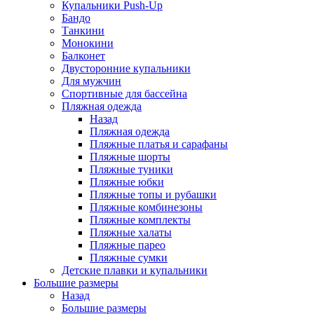
Купальники Push-Up
Бандо
Танкини
Монокини
Балконет
Двусторонние купальники
Для мужчин
Спортивные для бассейна
Пляжная одежда
Назад
Пляжная одежда
Пляжные платья и сарафаны
Пляжные шорты
Пляжные туники
Пляжные юбки
Пляжные топы и рубашки
Пляжные комбинезоны
Пляжные комплекты
Пляжные халаты
Пляжные парео
Пляжные сумки
Детские плавки и купальники
Большие размеры
Назад
Большие размеры