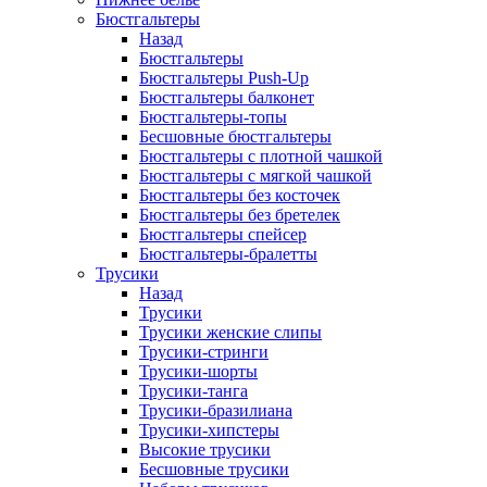
Бюстгальтеры
Назад
Бюстгальтеры
Бюстгальтеры Push-Up
Бюстгальтеры балконет
Бюстгальтеры-топы
Бесшовные бюстгальтеры
Бюстгальтеры с плотной чашкой
Бюстгальтеры с мягкой чашкой
Бюстгальтеры без косточек
Бюстгальтеры без бретелек
Бюстгальтеры спейсер
Бюстгальтеры-бралетты
Трусики
Назад
Трусики
Трусики женские слипы
Трусики-стринги
Трусики-шорты
Трусики-танга
Трусики-бразилиана
Трусики-хипстеры
Высокие трусики
Бесшовные трусики