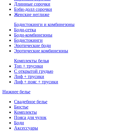
Длинные сорочки
Бэби-долл сорочки
Женские неглиже
Бодистокинги и комбинезоны
Боди-сетка
Боди-комбинезоны
Бодистокинги
Эротические боди
Эротические комбинезоны
Комплекты белья
Топ + трусики
С открытой грудью
Лиф + трусики
Лиф + пояс + трусики
Нижнее белье
Свадебное белье
Бюстье
Комплекты
Пояса для чулок
Боди
Аксессуары