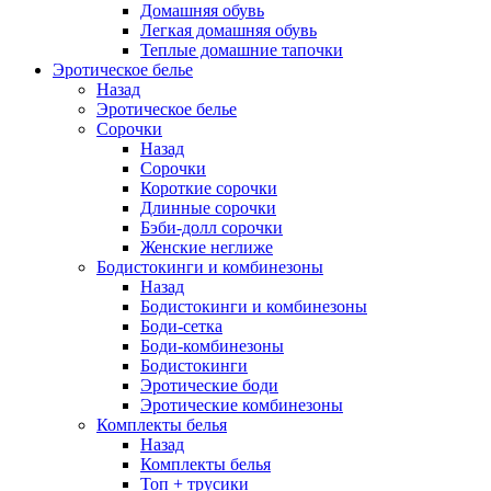
Домашняя обувь
Легкая домашняя обувь
Теплые домашние тапочки
Эротическое белье
Назад
Эротическое белье
Сорочки
Назад
Сорочки
Короткие сорочки
Длинные сорочки
Бэби-долл сорочки
Женские неглиже
Бодистокинги и комбинезоны
Назад
Бодистокинги и комбинезоны
Боди-сетка
Боди-комбинезоны
Бодистокинги
Эротические боди
Эротические комбинезоны
Комплекты белья
Назад
Комплекты белья
Топ + трусики