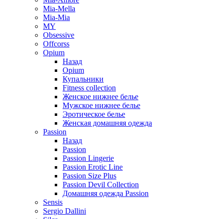
Mia-Mella
Mia-Mia
MY
Obsessive
Offcorss
Opium
Назад
Opium
Купальники
Fitness collection
Женское нижнее белье
Мужское нижнее белье
Эротическое белье
Женская домашняя одежда
Passion
Назад
Passion
Passion Lingerie
Passion Erotic Line
Passion Size Plus
Passion Devil Collection
Домашняя одежда Passion
Sensis
Sergio Dallini