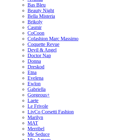
Bas Bleu
Beauty Night
Bella Misteria
Brikoly
Casmir
CoCoon
Cofashion Marc Massimo
Coquette Revue
Devil & Angel
Doctor Nap
Donna
Dreskod
Etna
Evelena
Ewlon
Gabriella
Gorgeous+
Laete
Le Frivole
LivCo Corsetti Fashion
Marilyn
MAT
Merribel
Me Seduce
Mia-Amore