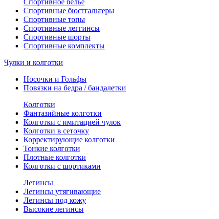
Спортивное белье
Спортивные бюстгальтеры
Спортивные топы
Спортивные леггинсы
Спортивные шорты
Спортивные комплекты
Чулки и колготки
Носочки и Гольфы
Повязки на бедра / бандалетки
Колготки
Фантазийные колготки
Колготки с имитацией чулок
Колготки в сеточку
Корректирующие колготки
Тонкие колготки
Плотные колготки
Колготки с шортиками
Легинсы
Легинсы утягивающие
Легинсы под кожу
Высокие легинсы