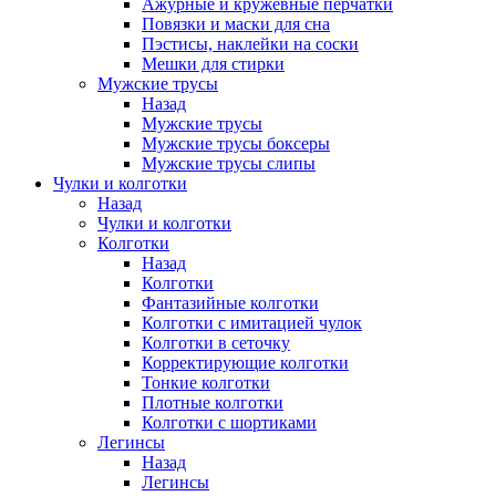
Ажурные и кружевные перчатки
Повязки и маски для сна
Пэстисы, наклейки на соски
Мешки для стирки
Мужские трусы
Назад
Мужские трусы
Мужские трусы боксеры
Мужские трусы слипы
Чулки и колготки
Назад
Чулки и колготки
Колготки
Назад
Колготки
Фантазийные колготки
Колготки с имитацией чулок
Колготки в сеточку
Корректирующие колготки
Тонкие колготки
Плотные колготки
Колготки с шортиками
Легинсы
Назад
Легинсы