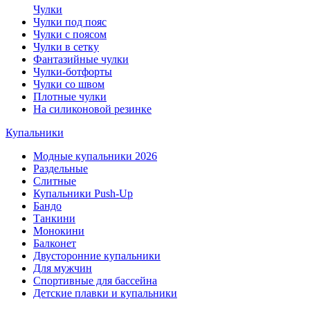
Чулки
Чулки под пояс
Чулки с поясом
Чулки в сетку
Фантазийные чулки
Чулки-ботфорты
Чулки со швом
Плотные чулки
На силиконовой резинке
Купальники
Модные купальники 2026
Раздельные
Слитные
Купальники Push-Up
Бандо
Танкини
Монокини
Балконет
Двусторонние купальники
Для мужчин
Спортивные для бассейна
Детские плавки и купальники