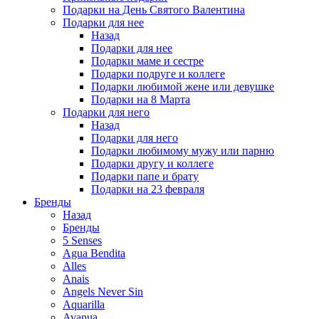
Подарки на День Святого Валентина
Подарки для нее
Назад
Подарки для нее
Подарки маме и сестре
Подарки подруге и коллеге
Подарки любимой жене или девушке
Подарки на 8 Марта
Подарки для него
Назад
Подарки для него
Подарки любимому мужу или парню
Подарки другу и коллеге
Подарки папе и брату
Подарки на 23 февраля
Бренды
Назад
Бренды
5 Senses
Agua Bendita
Alles
Anais
Angels Never Sin
Aquarilla
Avanua