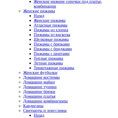
Женские нижние сорочки под платье,
комбинации
Женские пижамы
Назад
Женские пижамы
Атласные пижамы
Пижамы из хлопка
Пижамы из вискозы
Шелковые пижамы
Пижамы с брюками
Пижамы с бриджами
Пижамы с шортами
Теплые пижамы
Летние пижамы
Трикотажные пижамы
Женские футболки
Домашние костюмы
Домашние майки
Домашние туники
Домашние брюки
Домашние платья
Домашние комбинезоны
Кардиганы
Свитшоты и лонгсливы
Назад