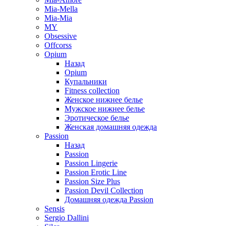
Mia-Mella
Mia-Mia
MY
Obsessive
Offcorss
Opium
Назад
Opium
Купальники
Fitness collection
Женское нижнее белье
Мужское нижнее белье
Эротическое белье
Женская домашняя одежда
Passion
Назад
Passion
Passion Lingerie
Passion Erotic Line
Passion Size Plus
Passion Devil Collection
Домашняя одежда Passion
Sensis
Sergio Dallini