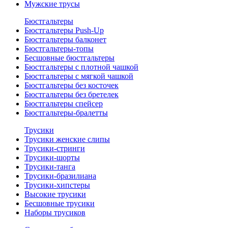
Мужские трусы
Бюстгальтеры
Бюстгальтеры Push-Up
Бюстгальтеры балконет
Бюстгальтеры-топы
Бесшовные бюстгальтеры
Бюстгальтеры с плотной чашкой
Бюстгальтеры с мягкой чашкой
Бюстгальтеры без косточек
Бюстгальтеры без бретелек
Бюстгальтеры спейсер
Бюстгальтеры-бралетты
Трусики
Трусики женские слипы
Трусики-стринги
Трусики-шорты
Трусики-танга
Трусики-бразилиана
Трусики-хипстеры
Высокие трусики
Бесшовные трусики
Наборы трусиков