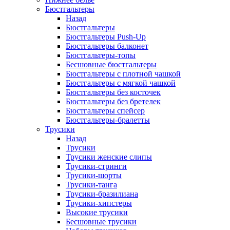
Бюстгальтеры
Назад
Бюстгальтеры
Бюстгальтеры Push-Up
Бюстгальтеры балконет
Бюстгальтеры-топы
Бесшовные бюстгальтеры
Бюстгальтеры с плотной чашкой
Бюстгальтеры с мягкой чашкой
Бюстгальтеры без косточек
Бюстгальтеры без бретелек
Бюстгальтеры спейсер
Бюстгальтеры-бралетты
Трусики
Назад
Трусики
Трусики женские слипы
Трусики-стринги
Трусики-шорты
Трусики-танга
Трусики-бразилиана
Трусики-хипстеры
Высокие трусики
Бесшовные трусики