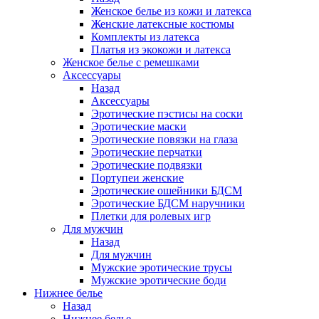
Женское белье из кожи и латекса
Женские латексные костюмы
Комплекты из латекса
Платья из экокожи и латекса
Женское белье с ремешками
Аксессуары
Назад
Аксессуары
Эротические пэстисы на соски
Эротические маски
Эротические повязки на глаза
Эротические перчатки
Эротические подвязки
Портупеи женские
Эротические ошейники БДСМ
Эротические БДСМ наручники
Плетки для ролевых игр
Для мужчин
Назад
Для мужчин
Мужские эротические трусы
Мужские эротические боди
Нижнее белье
Назад
Нижнее белье