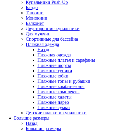
Купальники Push-Up
Бандо
Танкини
Монокини
Балконет
Двусторонние купальники
Для мужчин
Спортивные для бассейна
Пляжная одежда
Назад
Пляжная одежда
Пляжные платья и сарафаны
Пляжные шорты
Пляжные туники
Пляжные юбки
Пляжные топы и рубашки
Пляжные комбинезоны
Пляжные комплекты
Пляжные халаты
Пляжные парео
Пляжные сумки
Детские плавки и купальники
Большие размеры
Назад
Большие размеры