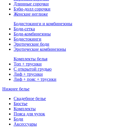
Длинные сорочки
Бэби-долл сорочки
Женские неглиже
Бодистокинги и комбинезоны
Боди-сетка
Боди-комбинезоны
Бодистокинги
Эротические боди
Эротические комбинезоны
Комплекты белья
Топ + трусики
С открытой грудью
Лиф + трусики
Лиф + пояс + трусики
Нижнее белье
Свадебное белье
Бюстье
Комплекты
Пояса для чулок
Боди
Аксессуары