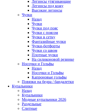
Легинсы утягивающие
Легинсы под кожу
Высокие легинсы
Чулки
Назад
Чулки
Чулки под пояс
Чулки с поясом
Чулки в сетку
Фантазийные чулки
Чулки-ботфорты
Чулки со швом
Плотные чулки
На силиконовой резинке
Носочки и Гольфы
Назад
Носочки и Гольфы
Капроновые гольфы
Повязки на бедра / бандалетки
Купальники
Назад
Купальники
Модные купальники 2026
Раздельные
Слитные