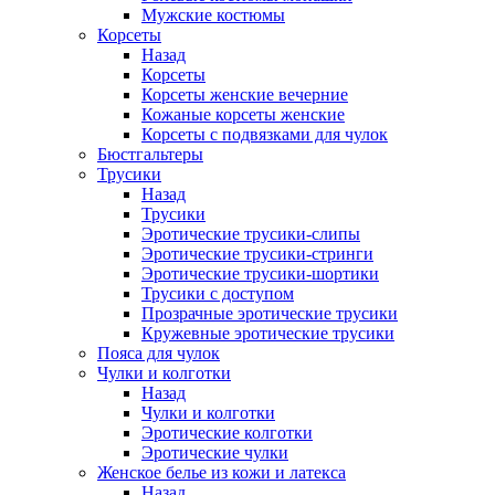
Мужские костюмы
Корсеты
Назад
Корсеты
Корсеты женские вечерние
Кожаные корсеты женские
Корсеты с подвязками для чулок
Бюстгальтеры
Трусики
Назад
Трусики
Эротические трусики-слипы
Эротические трусики-стринги
Эротические трусики-шортики
Трусики с доступом
Прозрачные эротические трусики
Кружевные эротические трусики
Пояса для чулок
Чулки и колготки
Назад
Чулки и колготки
Эротические колготки
Эротические чулки
Женское белье из кожи и латекса
Назад