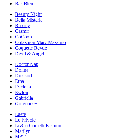
Bas Bleu
Beauty Night
Bella Misteria
Brikoly
Casmir
CoCoon
Cofashion Marc Massimo
Coquette Revue
Devil & Angel
Doctor Nap
Donna
Dreskod
Etna
Evelena
Ewlon
Gabriella
Gorgeous+
Laete
Le Frivole
LivCo Corsetti Fashion
Marilyn
MAT