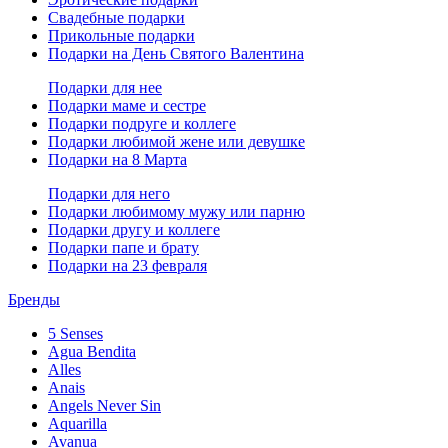
Свадебные подарки
Прикольные подарки
Подарки на День Святого Валентина
Подарки для нее
Подарки маме и сестре
Подарки подруге и коллеге
Подарки любимой жене или девушке
Подарки на 8 Марта
Подарки для него
Подарки любимому мужу или парню
Подарки другу и коллеге
Подарки папе и брату
Подарки на 23 февраля
Бренды
5 Senses
Agua Bendita
Alles
Anais
Angels Never Sin
Aquarilla
Avanua