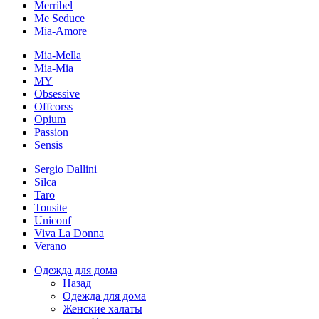
Merribel
Me Seduce
Mia-Amore
Mia-Mella
Mia-Mia
MY
Obsessive
Offcorss
Opium
Passion
Sensis
Sergio Dallini
Silca
Taro
Tousite
Uniconf
Viva La Donna
Verano
Одежда для дома
Назад
Одежда для дома
Женские халаты