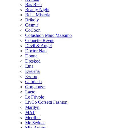
Bas Bleu
Beauty Night
Bella Misteria
Brikoly
Casmir
CoCoon
Cofashion Marc Massimo
Coquette Revue
Devil & Angel
Doctor Nap
Donna
Dreskod
Etna
Evelena
Ewlon
Gabriella
Gorgeous+
Laete
Le Frivole
LivCo Corsetti Fashion
Marilyn
MAT
Merribel
Me Seduce
Mia-Amore