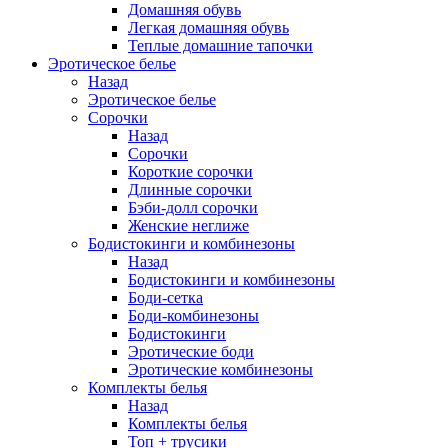
Домашняя обувь
Легкая домашняя обувь
Теплые домашние тапочки
Эротическое белье
Назад
Эротическое белье
Сорочки
Назад
Сорочки
Короткие сорочки
Длинные сорочки
Бэби-долл сорочки
Женские неглиже
Бодистокинги и комбинезоны
Назад
Бодистокинги и комбинезоны
Боди-сетка
Боди-комбинезоны
Бодистокинги
Эротические боди
Эротические комбинезоны
Комплекты белья
Назад
Комплекты белья
Топ + трусики