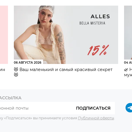
06 АВГУСТА 2026
04 А
зин
😻 Ваш маленький и самый красивый секрет
🌿 
😻
муж
РАССЫЛКА
ПОДПИСАТЬСЯ
ку «Подписаться» вы принимаете условия
Публичной оферты
.