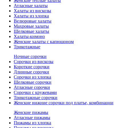
Женские теплые халаты
Атласные халаты
Халаты из вискозы
Халаты из хлопка
Велюровые халаты
Махровые халаты
Шелковые халаты
Халаты-кимоно
Женские халаты с капюшоном
Трикотажные
Ночные сорочки
Сорочки из вискозы
Короткие сорочки
Длинные сорочки
Сорочки из хлопка
Шелковые сорочки
Атласные сорочки
Сорочки с кружевами
Трикотажные сорочки
Женские нижние сорочки под платье, комбинации
Женские пижамы
Атласные пижамы
Пижамы из хлопка
Пижамы из вискозы