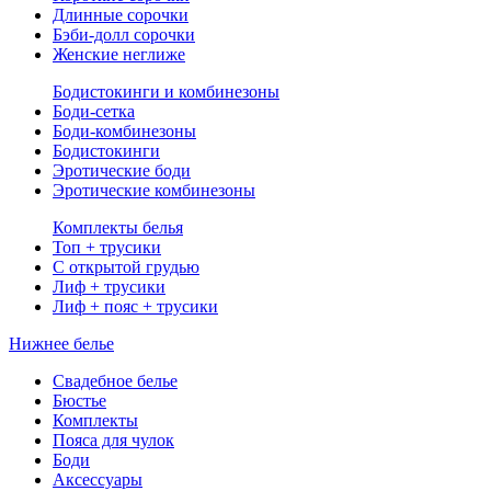
Длинные сорочки
Бэби-долл сорочки
Женские неглиже
Бодистокинги и комбинезоны
Боди-сетка
Боди-комбинезоны
Бодистокинги
Эротические боди
Эротические комбинезоны
Комплекты белья
Топ + трусики
С открытой грудью
Лиф + трусики
Лиф + пояс + трусики
Нижнее белье
Свадебное белье
Бюстье
Комплекты
Пояса для чулок
Боди
Аксессуары