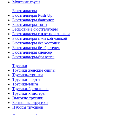
Мужские трусы
Бюстгальтеры
Бюстгальтеры Push-Up
Бюстгальтеры балконет
Бюстгальтеры-топы
Бесшовные бюстгальтеры
Бюстгальтеры с плотной чашкой
Бюстгальтеры с мягкой чашкой
Бюстгальтеры без косточек
Бюстгальтеры без бретелек
Бюстгальтеры спейсер
Бюстгальтеры-бралетты
Трусики
Трусики женские слипы
Трусики-стринги
Трусики-шорты
Трусики-танга
Трусики-бразилиана
Трусики-хипстеры
Высокие трусики
Бесшовные трусики
Наборы трусиков