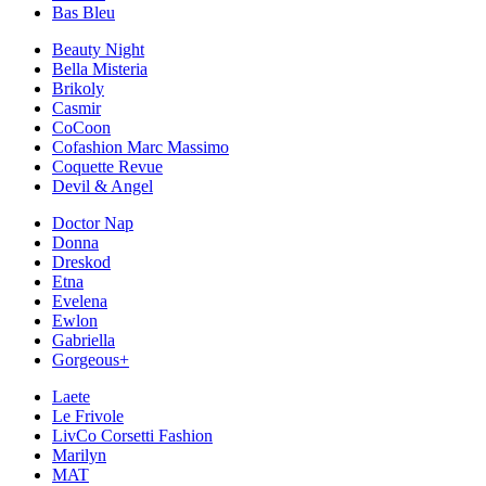
Bas Bleu
Beauty Night
Bella Misteria
Brikoly
Casmir
CoCoon
Cofashion Marc Massimo
Coquette Revue
Devil & Angel
Doctor Nap
Donna
Dreskod
Etna
Evelena
Ewlon
Gabriella
Gorgeous+
Laete
Le Frivole
LivCo Corsetti Fashion
Marilyn
MAT