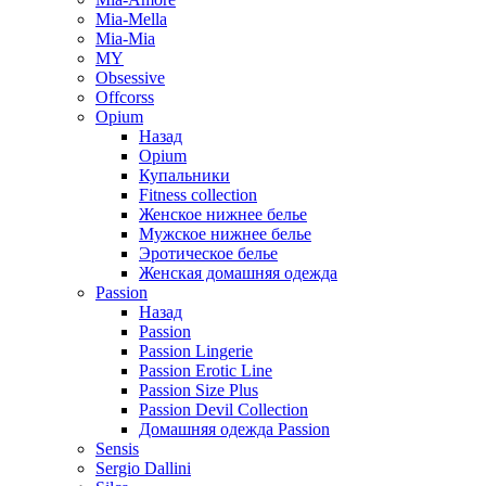
Mia-Mella
Mia-Mia
MY
Obsessive
Offcorss
Opium
Назад
Opium
Купальники
Fitness collection
Женское нижнее белье
Мужское нижнее белье
Эротическое белье
Женская домашняя одежда
Passion
Назад
Passion
Passion Lingerie
Passion Erotic Line
Passion Size Plus
Passion Devil Collection
Домашняя одежда Passion
Sensis
Sergio Dallini