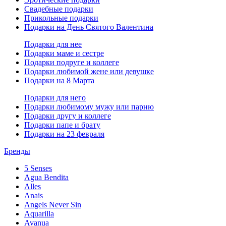
Свадебные подарки
Прикольные подарки
Подарки на День Святого Валентина
Подарки для нее
Подарки маме и сестре
Подарки подруге и коллеге
Подарки любимой жене или девушке
Подарки на 8 Марта
Подарки для него
Подарки любимому мужу или парню
Подарки другу и коллеге
Подарки папе и брату
Подарки на 23 февраля
Бренды
5 Senses
Agua Bendita
Alles
Anais
Angels Never Sin
Aquarilla
Avanua