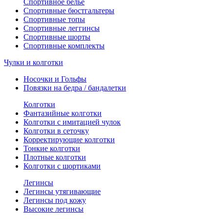
Спортивное белье
Спортивные бюстгальтеры
Спортивные топы
Спортивные леггинсы
Спортивные шорты
Спортивные комплекты
Чулки и колготки
Носочки и Гольфы
Повязки на бедра / бандалетки
Колготки
Фантазийные колготки
Колготки с имитацией чулок
Колготки в сеточку
Корректирующие колготки
Тонкие колготки
Плотные колготки
Колготки с шортиками
Легинсы
Легинсы утягивающие
Легинсы под кожу
Высокие легинсы