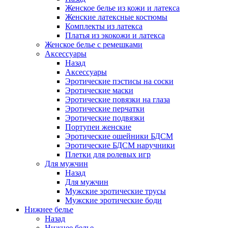
Женское белье из кожи и латекса
Женские латексные костюмы
Комплекты из латекса
Платья из экокожи и латекса
Женское белье с ремешками
Аксессуары
Назад
Аксессуары
Эротические пэстисы на соски
Эротические маски
Эротические повязки на глаза
Эротические перчатки
Эротические подвязки
Портупеи женские
Эротические ошейники БДСМ
Эротические БДСМ наручники
Плетки для ролевых игр
Для мужчин
Назад
Для мужчин
Мужские эротические трусы
Мужские эротические боди
Нижнее белье
Назад
Нижнее белье