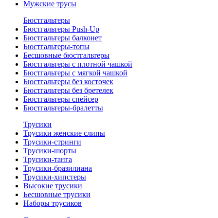
Мужские трусы
Бюстгальтеры
Бюстгальтеры Push-Up
Бюстгальтеры балконет
Бюстгальтеры-топы
Бесшовные бюстгальтеры
Бюстгальтеры с плотной чашкой
Бюстгальтеры с мягкой чашкой
Бюстгальтеры без косточек
Бюстгальтеры без бретелек
Бюстгальтеры спейсер
Бюстгальтеры-бралетты
Трусики
Трусики женские слипы
Трусики-стринги
Трусики-шорты
Трусики-танга
Трусики-бразилиана
Трусики-хипстеры
Высокие трусики
Бесшовные трусики
Наборы трусиков