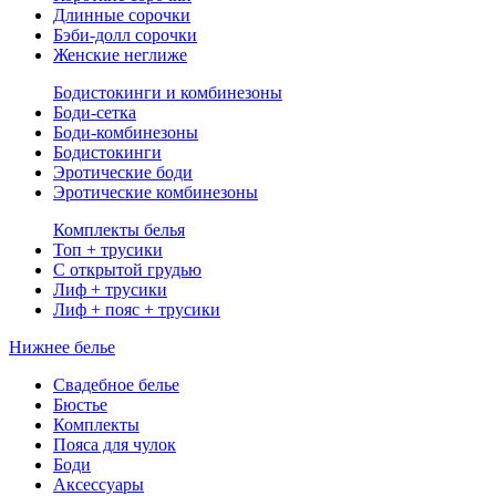
Длинные сорочки
Бэби-долл сорочки
Женские неглиже
Бодистокинги и комбинезоны
Боди-сетка
Боди-комбинезоны
Бодистокинги
Эротические боди
Эротические комбинезоны
Комплекты белья
Топ + трусики
С открытой грудью
Лиф + трусики
Лиф + пояс + трусики
Нижнее белье
Свадебное белье
Бюстье
Комплекты
Пояса для чулок
Боди
Аксессуары