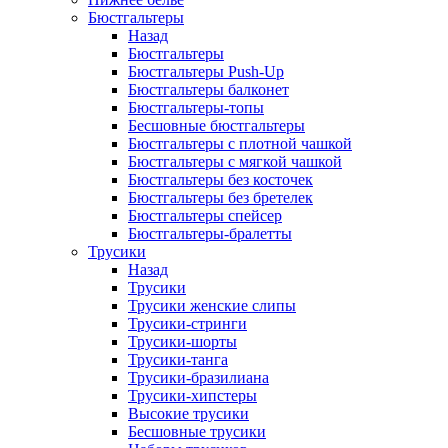
Бюстгальтеры
Назад
Бюстгальтеры
Бюстгальтеры Push-Up
Бюстгальтеры балконет
Бюстгальтеры-топы
Бесшовные бюстгальтеры
Бюстгальтеры с плотной чашкой
Бюстгальтеры с мягкой чашкой
Бюстгальтеры без косточек
Бюстгальтеры без бретелек
Бюстгальтеры спейсер
Бюстгальтеры-бралетты
Трусики
Назад
Трусики
Трусики женские слипы
Трусики-стринги
Трусики-шорты
Трусики-танга
Трусики-бразилиана
Трусики-хипстеры
Высокие трусики
Бесшовные трусики