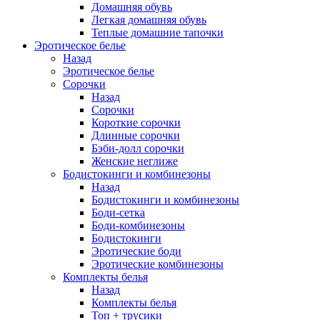
Домашняя обувь
Легкая домашняя обувь
Теплые домашние тапочки
Эротическое белье
Назад
Эротическое белье
Сорочки
Назад
Сорочки
Короткие сорочки
Длинные сорочки
Бэби-долл сорочки
Женские неглиже
Бодистокинги и комбинезоны
Назад
Бодистокинги и комбинезоны
Боди-сетка
Боди-комбинезоны
Бодистокинги
Эротические боди
Эротические комбинезоны
Комплекты белья
Назад
Комплекты белья
Топ + трусики