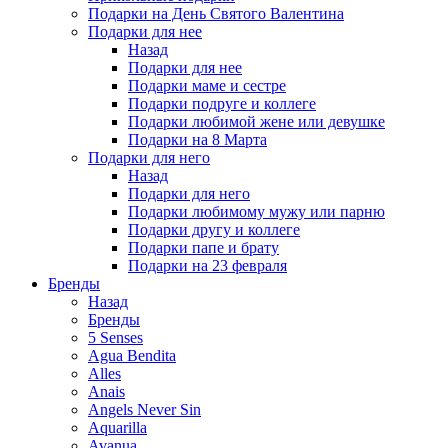
Подарки на День Святого Валентина
Подарки для нее
Назад
Подарки для нее
Подарки маме и сестре
Подарки подруге и коллеге
Подарки любимой жене или девушке
Подарки на 8 Марта
Подарки для него
Назад
Подарки для него
Подарки любимому мужу или парню
Подарки другу и коллеге
Подарки папе и брату
Подарки на 23 февраля
Бренды
Назад
Бренды
5 Senses
Agua Bendita
Alles
Anais
Angels Never Sin
Aquarilla
Avanua