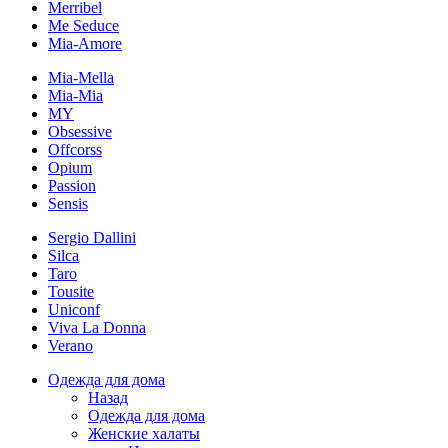
Merribel
Me Seduce
Mia-Amore
Mia-Mella
Mia-Mia
MY
Obsessive
Offcorss
Opium
Passion
Sensis
Sergio Dallini
Silca
Taro
Tousite
Uniconf
Viva La Donna
Verano
Одежда для дома
Назад
Одежда для дома
Женские халаты