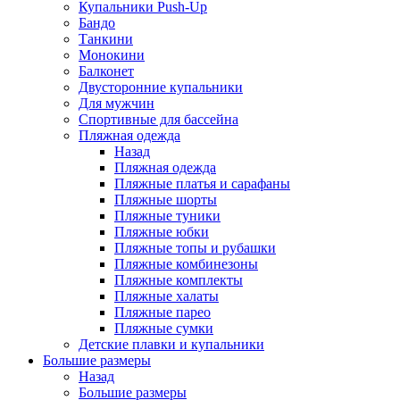
Купальники Push-Up
Бандо
Танкини
Монокини
Балконет
Двусторонние купальники
Для мужчин
Спортивные для бассейна
Пляжная одежда
Назад
Пляжная одежда
Пляжные платья и сарафаны
Пляжные шорты
Пляжные туники
Пляжные юбки
Пляжные топы и рубашки
Пляжные комбинезоны
Пляжные комплекты
Пляжные халаты
Пляжные парео
Пляжные сумки
Детские плавки и купальники
Большие размеры
Назад
Большие размеры