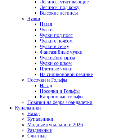
Легинсы утягивающие
Легинсы под кожу
Высокие легинсы
Чулки
Назад
Чулки
Чулки под пояс
Чулки с поясом
Чулки в сетку
Фантазийные чулки
Чулки-ботфорты
Чулки со швом
Плотные чулки
На силиконовой резинке
Носочки и Гольфы
Назад
Носочки и Гольфы
Капроновые гольфы
Повязки на бедра / бандалетки
Купальники
Назад
Купальники
Модные купальники 2026
Раздельные
Слитные