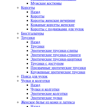
Мужские костюмы
Корсеты
Назад
Корсеты
Корсеты женские вечерние
Кожаные корсеты женские
Корсеты с подвязками для чулок
Бюстгальтеры
Трусики
Назад
Трусики
Эротические трусики-слипы
Эротические трусики-стринги
Эротические трусики-шортики
Трусики с доступом
Прозрачные эротические трусики
Кружевные эротические трусики
Пояса для чулок
Чулки и колготки
Назад
Чулки и колготки
Эротические колготки
Эротические чулки
Женское белье из кожи и латекса
Назад