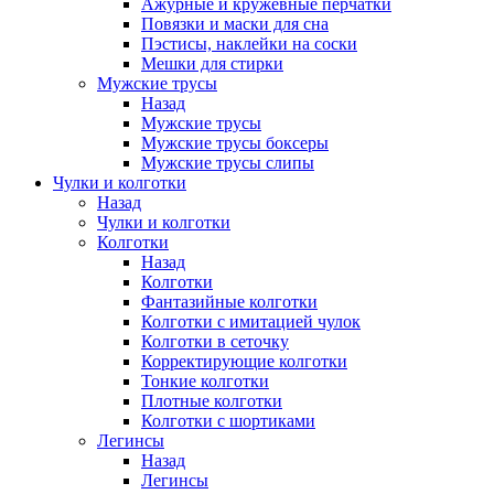
Ажурные и кружевные перчатки
Повязки и маски для сна
Пэстисы, наклейки на соски
Мешки для стирки
Мужские трусы
Назад
Мужские трусы
Мужские трусы боксеры
Мужские трусы слипы
Чулки и колготки
Назад
Чулки и колготки
Колготки
Назад
Колготки
Фантазийные колготки
Колготки с имитацией чулок
Колготки в сеточку
Корректирующие колготки
Тонкие колготки
Плотные колготки
Колготки с шортиками
Легинсы
Назад
Легинсы