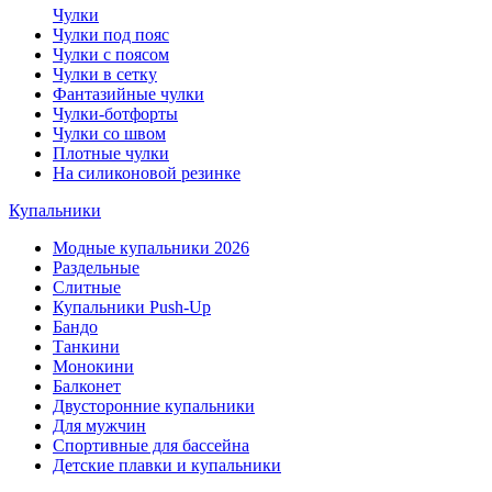
Чулки
Чулки под пояс
Чулки с поясом
Чулки в сетку
Фантазийные чулки
Чулки-ботфорты
Чулки со швом
Плотные чулки
На силиконовой резинке
Купальники
Модные купальники 2026
Раздельные
Слитные
Купальники Push-Up
Бандо
Танкини
Монокини
Балконет
Двусторонние купальники
Для мужчин
Спортивные для бассейна
Детские плавки и купальники