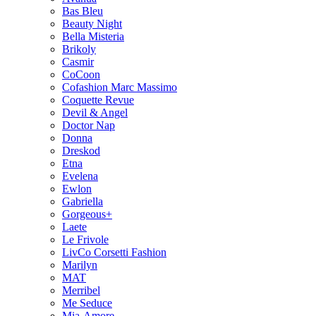
Bas Bleu
Beauty Night
Bella Misteria
Brikoly
Casmir
CoCoon
Cofashion Marc Massimo
Coquette Revue
Devil & Angel
Doctor Nap
Donna
Dreskod
Etna
Evelena
Ewlon
Gabriella
Gorgeous+
Laete
Le Frivole
LivCo Corsetti Fashion
Marilyn
MAT
Merribel
Me Seduce
Mia-Amore