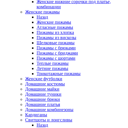
Женские нижние сорочки под платье,
комбинации
Женские пижамы
Назад
Женские пижамы
Атласные пижамы
Пижамы из хлопка
Пижамы из вискозы
Шелковые пижамы
Пижамы с брюками
Пижамы с бриджами
Пижамы с шортами
Теплые пижамы
Летние пижамы
Трикотажные пижамы
Женские футболки
Домашние костюмы
Домашние майки
Домашние туники
Домашние брюки
Домашние платья
Домашние комбинезоны
Кардиганы
Свитшоты и лонгсливы
Назад