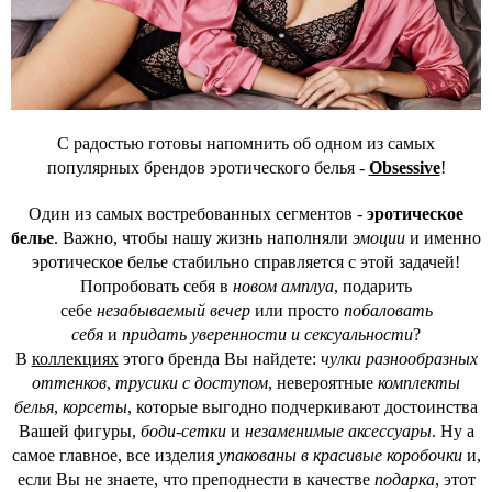
С радостью готовы напомнить об одном из самых
популярных брендов эротического белья -
Obsessive
!
Один из самых востребованных сегментов -
эротическое
белье
. Важно, чтобы нашу жизнь наполняли
эмоции
и именно
эротическое белье стабильно справляется с этой задачей!
Попробовать себя в
новом амплуа
, подарить
себе
незабываемый вечер
или просто
побаловать
себя
и
придать уверенности и сексуальности
?
В
коллекциях
этого бренда Вы найдете:
чулки разнообразных
оттенков
,
трусики с доступом
, невероятные
комплекты
белья
,
корсеты
, которые выгодно подчеркивают достоинства
Вашей фигуры,
боди-сетки
и
незаменимые аксессуары
. Ну а
самое главное, все изделия
упакованы в красивые коробочки
и,
если Вы не знаете, что преподнести в качестве
подарка
, этот