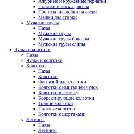
Ажурные и кружевные перчатки
Повязки и маски для сна
Пэстисы, наклейки на соски
Мешки для стирки
Мужские трусы
Назад
Мужские трусы
Мужские трусы боксеры
Мужские трусы слипы
Чулки и колготки
Назад
Чулки и колготки
Колготки
Назад
Колготки
Фантазийные колготки
Колготки с имитацией чулок
Колготки в сеточку
Корректирующие колготки
Тонкие колготки
Плотные колготки
Колготки с шортиками
Легинсы
Назад
Легинсы