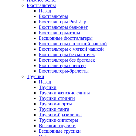
Бюстгальтеры
Назад
Бюстгальтеры
Бюстгальтеры Push-Up
Бюстгальтеры балконет
Бюстгальтеры-топы
Бесшовные бюстгальтеры
Бюстгальтеры с плотной чашкой
Бюстгальтеры с мягкой чашкой
Бюстгальтеры без косточек
Бюстгальтеры без бретелек
Бюстгальтеры спейсер
Бюстгальтеры-бралетты
Трусики
Назад
Трусики
Трусики женские слипы
Трусики-стринги
Трусики-шорты
Трусики-танга
Трусики-бразилиана
Трусики-хипстеры
Высокие трусики
Бесшовные трусики