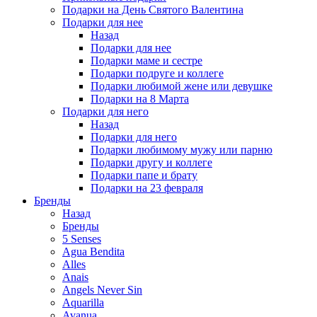
Подарки на День Святого Валентина
Подарки для нее
Назад
Подарки для нее
Подарки маме и сестре
Подарки подруге и коллеге
Подарки любимой жене или девушке
Подарки на 8 Марта
Подарки для него
Назад
Подарки для него
Подарки любимому мужу или парню
Подарки другу и коллеге
Подарки папе и брату
Подарки на 23 февраля
Бренды
Назад
Бренды
5 Senses
Agua Bendita
Alles
Anais
Angels Never Sin
Aquarilla
Avanua