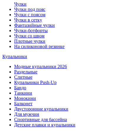
Чулки
Чулки под пояс
Чулки с поясом
Чулки в сетку
Фантазийные чулки
Чулки-ботфорты
Чулки со швом
Плотные чулки
На силиконовой резинке
Купальники
Модные купальники 2026
Раздельные
Слитные
Купальники Push-Up
Бандо
Танкини
Монокини
Балконет
Двусторонние купальники
Для мужчин
Спортивные для бассейна
Детские плавки и купальники