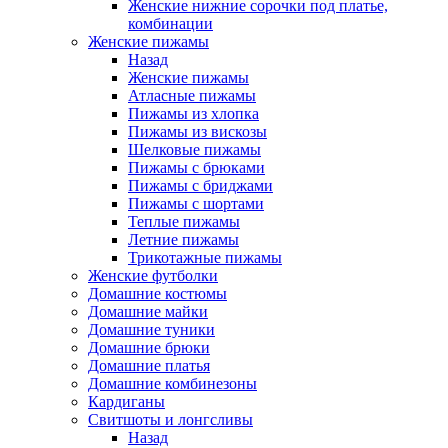
Женские нижние сорочки под платье,
комбинации
Женские пижамы
Назад
Женские пижамы
Атласные пижамы
Пижамы из хлопка
Пижамы из вискозы
Шелковые пижамы
Пижамы с брюками
Пижамы с бриджами
Пижамы с шортами
Теплые пижамы
Летние пижамы
Трикотажные пижамы
Женские футболки
Домашние костюмы
Домашние майки
Домашние туники
Домашние брюки
Домашние платья
Домашние комбинезоны
Кардиганы
Свитшоты и лонгсливы
Назад