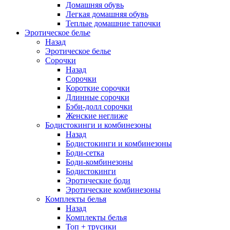
Домашняя обувь
Легкая домашняя обувь
Теплые домашние тапочки
Эротическое белье
Назад
Эротическое белье
Сорочки
Назад
Сорочки
Короткие сорочки
Длинные сорочки
Бэби-долл сорочки
Женские неглиже
Бодистокинги и комбинезоны
Назад
Бодистокинги и комбинезоны
Боди-сетка
Боди-комбинезоны
Бодистокинги
Эротические боди
Эротические комбинезоны
Комплекты белья
Назад
Комплекты белья
Топ + трусики