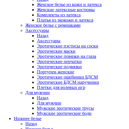
Женское белье из кожи и латекса
Женские латексные костюмы
Комплекты из латекса
Платья из экокожи и латекса
Женское белье с ремешками
Аксессуары
Назад
Аксессуары
Эротические пэстисы на соски
Эротические маски
Эротические повязки на глаза
Эротические перчатки
Эротические подвязки
Портупеи женские
Эротические ошейники БДСМ
Эротические БДСМ наручники
Плетки для ролевых игр
Для мужчин
Назад
Для мужчин
Мужские эротические трусы
Мужские эротические боди
Нижнее белье
Назад
Нижнее белье