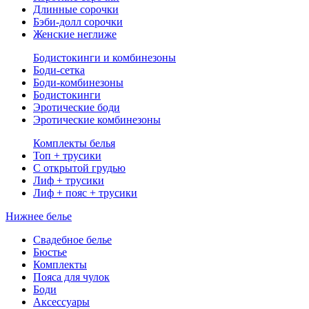
Длинные сорочки
Бэби-долл сорочки
Женские неглиже
Бодистокинги и комбинезоны
Боди-сетка
Боди-комбинезоны
Бодистокинги
Эротические боди
Эротические комбинезоны
Комплекты белья
Топ + трусики
С открытой грудью
Лиф + трусики
Лиф + пояс + трусики
Нижнее белье
Свадебное белье
Бюстье
Комплекты
Пояса для чулок
Боди
Аксессуары