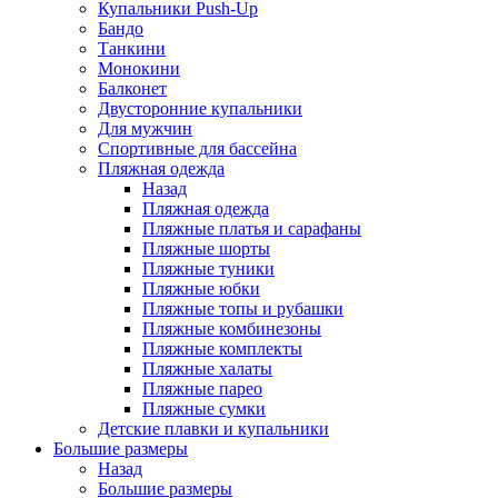
Купальники Push-Up
Бандо
Танкини
Монокини
Балконет
Двусторонние купальники
Для мужчин
Спортивные для бассейна
Пляжная одежда
Назад
Пляжная одежда
Пляжные платья и сарафаны
Пляжные шорты
Пляжные туники
Пляжные юбки
Пляжные топы и рубашки
Пляжные комбинезоны
Пляжные комплекты
Пляжные халаты
Пляжные парео
Пляжные сумки
Детские плавки и купальники
Большие размеры
Назад
Большие размеры