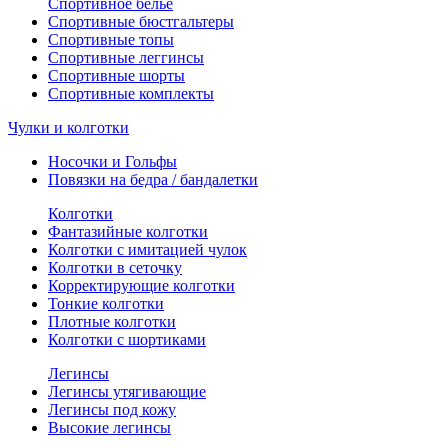
Спортивное белье
Спортивные бюстгальтеры
Спортивные топы
Спортивные леггинсы
Спортивные шорты
Спортивные комплекты
Чулки и колготки
Носочки и Гольфы
Повязки на бедра / бандалетки
Колготки
Фантазийные колготки
Колготки с имитацией чулок
Колготки в сеточку
Корректирующие колготки
Тонкие колготки
Плотные колготки
Колготки с шортиками
Легинсы
Легинсы утягивающие
Легинсы под кожу
Высокие легинсы