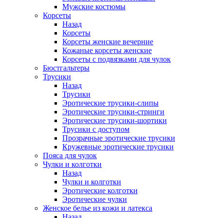
Мужские костюмы
Корсеты
Назад
Корсеты
Корсеты женские вечерние
Кожаные корсеты женские
Корсеты с подвязками для чулок
Бюстгальтеры
Трусики
Назад
Трусики
Эротические трусики-слипы
Эротические трусики-стринги
Эротические трусики-шортики
Трусики с доступом
Прозрачные эротические трусики
Кружевные эротические трусики
Пояса для чулок
Чулки и колготки
Назад
Чулки и колготки
Эротические колготки
Эротические чулки
Женское белье из кожи и латекса
Назад