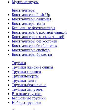
Мужские трусы
Бюстгальтеры
Бюстгальтеры Push-Up
Бюстгальтеры балконет
Бюстгальтеры-топы
Бесшовные бюстгальтеры
Бюстгальтеры с плотной чашкой
Бюстгальтеры с мягкой чашкой
Бюстгальтеры без косточек
Бюстгальтеры без бретелек
Бюстгальтеры спейсер
Бюстгальтеры-бралетты
Трусики
Трусики женские слипы
Трусики-стринги
Трусики-шорты
Трусики-танга
Трусики-бразилиана
Трусики-хипстеры
Высокие трусики
Бесшовные трусики
Наборы трусиков