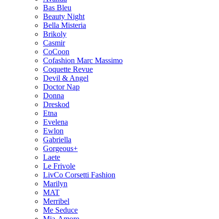
Bas Bleu
Beauty Night
Bella Misteria
Brikoly
Casmir
CoCoon
Cofashion Marc Massimo
Coquette Revue
Devil & Angel
Doctor Nap
Donna
Dreskod
Etna
Evelena
Ewlon
Gabriella
Gorgeous+
Laete
Le Frivole
LivCo Corsetti Fashion
Marilyn
MAT
Merribel
Me Seduce
Mia-Amore