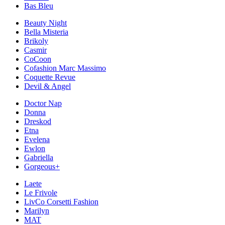
Bas Bleu
Beauty Night
Bella Misteria
Brikoly
Casmir
CoCoon
Cofashion Marc Massimo
Coquette Revue
Devil & Angel
Doctor Nap
Donna
Dreskod
Etna
Evelena
Ewlon
Gabriella
Gorgeous+
Laete
Le Frivole
LivCo Corsetti Fashion
Marilyn
MAT