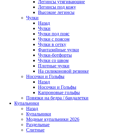
Легинсы утягивающие
Легинсы под кожу
Высокие легинсы
Чулки
Назад
Чулки
Чулки под пояс
Чулки с поясом
Чулки в сетку
Фантазийные чулки
Чулки-ботфорты
Чулки со швом
Плотные чулки
На силиконовой резинке
Носочки и Гольфы
Назад
Носочки и Гольфы
Капроновые гольфы
Повязки на бедра / бандалетки
Купальники
Назад
Купальники
Модные купальники 2026
Раздельные
Слитные