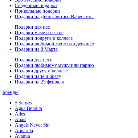
Свадебные подарки
Прикольные подарки
Подарки на День Святого Валентина
Подарки для нее
Подарки маме и сестре
Подарки подруге и коллеге
Подарки любимой жене или девушке
Подарки на 8 Марта
Подарки для него
Подарки любимому мужу или парню
Подарки другу и коллеге
Подарки папе и брату
Подарки на 23 февраля
Бренды
5 Senses
Agua Bendita
Alles
Anais
Angels Never Sin
Aquarilla
Avanua