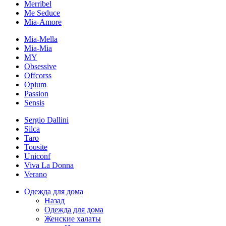
Merribel
Me Seduce
Mia-Amore
Mia-Mella
Mia-Mia
MY
Obsessive
Offcorss
Opium
Passion
Sensis
Sergio Dallini
Silca
Taro
Tousite
Uniconf
Viva La Donna
Verano
Одежда для дома
Назад
Одежда для дома
Женские халаты