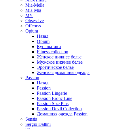
Mia-Mella
Mia-Mia
MY
Obsessive
Offcorss
Opium
Назад
Opium
Купальники
Fitness collection
Женское нижнее белье
Мужское нижнее белье
Эротическое белье
Женская домашняя одежда
Passion
Назад
Passion
Passion Lingerie
Passion Erotic Line
Passion Size Plus
Passion Devil Collection
Домашняя одежда Passion
Sensis
Sergio Dallini