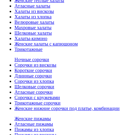
Женские теплые халаты
Атласные халаты
Халаты из вискозы
Халаты из хлопка
Велюровые халаты
Махровые халаты
Шелковые халаты
Халаты-кимоно
Женские халаты с капюшоном
Трикотажные
Ночные сорочки
Сорочки из вискозы
Короткие сорочки
Длинные сорочки
Сорочки из хлопка
Шелковые сорочки
Атласные сорочки
Сорочки с кружевами
Трикотажные сорочки
Женские нижние сорочки под платье, комбинации
Женские пижамы
Атласные пижамы
Пижамы из хлопка
Пижамы из вискозы