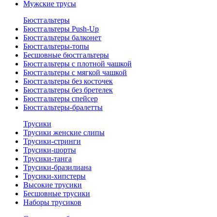
Мужские трусы
Бюстгальтеры
Бюстгальтеры Push-Up
Бюстгальтеры балконет
Бюстгальтеры-топы
Бесшовные бюстгальтеры
Бюстгальтеры с плотной чашкой
Бюстгальтеры с мягкой чашкой
Бюстгальтеры без косточек
Бюстгальтеры без бретелек
Бюстгальтеры спейсер
Бюстгальтеры-бралетты
Трусики
Трусики женские слипы
Трусики-стринги
Трусики-шорты
Трусики-танга
Трусики-бразилиана
Трусики-хипстеры
Высокие трусики
Бесшовные трусики
Наборы трусиков