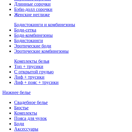
Длинные сорочки
Бэби-долл сорочки
Женские неглиже
Бодистокинги и комбинезоны
Боди-сетка
Боди-комбинезоны
Бодистокинги
Эротические боди
Эротические комбинезоны
Комплекты белья
Топ + трусики
С открытой грудью
Лиф + трусики
Лиф + пояс + трусики
Нижнее белье
Свадебное белье
Бюстье
Комплекты
Пояса для чулок
Боди
Аксессуары