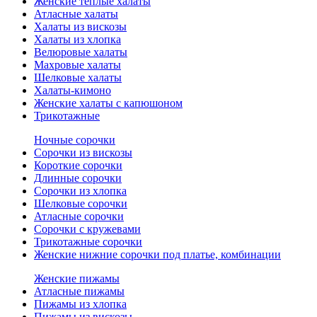
Женские теплые халаты
Атласные халаты
Халаты из вискозы
Халаты из хлопка
Велюровые халаты
Махровые халаты
Шелковые халаты
Халаты-кимоно
Женские халаты с капюшоном
Трикотажные
Ночные сорочки
Сорочки из вискозы
Короткие сорочки
Длинные сорочки
Сорочки из хлопка
Шелковые сорочки
Атласные сорочки
Сорочки с кружевами
Трикотажные сорочки
Женские нижние сорочки под платье, комбинации
Женские пижамы
Атласные пижамы
Пижамы из хлопка
Пижамы из вискозы