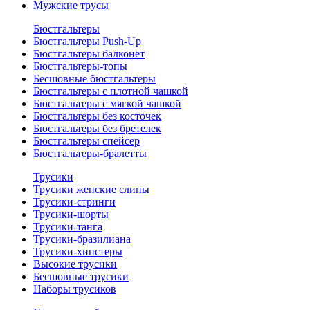
Мужские трусы
Бюстгальтеры
Бюстгальтеры Push-Up
Бюстгальтеры балконет
Бюстгальтеры-топы
Бесшовные бюстгальтеры
Бюстгальтеры с плотной чашкой
Бюстгальтеры с мягкой чашкой
Бюстгальтеры без косточек
Бюстгальтеры без бретелек
Бюстгальтеры спейсер
Бюстгальтеры-бралетты
Трусики
Трусики женские слипы
Трусики-стринги
Трусики-шорты
Трусики-танга
Трусики-бразилиана
Трусики-хипстеры
Высокие трусики
Бесшовные трусики
Наборы трусиков