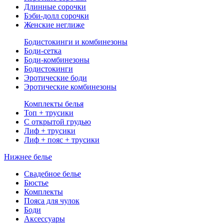
Длинные сорочки
Бэби-долл сорочки
Женские неглиже
Бодистокинги и комбинезоны
Боди-сетка
Боди-комбинезоны
Бодистокинги
Эротические боди
Эротические комбинезоны
Комплекты белья
Топ + трусики
С открытой грудью
Лиф + трусики
Лиф + пояс + трусики
Нижнее белье
Свадебное белье
Бюстье
Комплекты
Пояса для чулок
Боди
Аксессуары