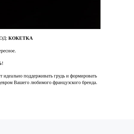
КОД:
КОКЕТКА
ересное.
%
!
ет идеально поддерживать грудь и формировать
шедевром Вашего любимого французского бренда.